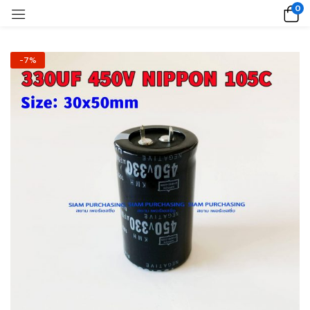
0
-7%