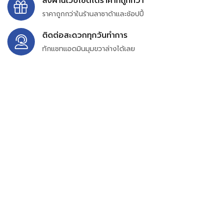
สั่งผ่านเว็บไซต์ได้ราคาที่ถูกกว่า
ราคาถูกกว่าในร้านลาซาด้าและช้อปปี้
ติดต่อสะดวกทุกวันทำการ
ทักแชทแอดมินมุมขวาล่างได้เลย
บริษัท สยาม เพอร์เชสซิ่ง จำกัด
399/9 ถนนฉลองกรุง แขวงลำปลาทิว เขตลาดกระบัง
กรุงเทพมหานคร 10520
เลขทะเบียน 0105563154601
Email:
siampurchasing@gmail.com
สยาม เพอร์เชสซิ่ง เรารวบรวมสินค้าประเภทอุตสาหกรรม
อิเล็กทรอนิกส์ ออโตเมชั่น อุปกรณ์ไฟฟ้าและอะไหล่ทั่วไปต่างๆ
ไว้เพื่อสนับสนุนงานจัดซื้อในองค์กร บริษัท ร้านค้า ผู้ให้บริการ