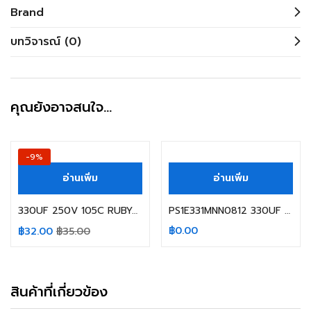
Brand
บทวิจารณ์ (0)
คุณยังอาจสนใจ…
-9%
อ่านเพิ่ม
อ่านเพิ่ม
330UF 250V 105C RUBYCON SIZE 22X30MM. สีดำ ขาเขี้ยว
PS1E331MNN0812 330UF 25V 105C ELITE SIZE:8X12MM.
฿
0.00
฿
32.00
฿
35.00
สินค้าที่เกี่ยวข้อง