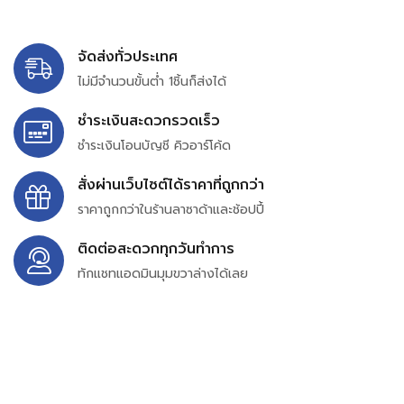
จัดส่งทั่วประเทศ
ไม่มีจำนวนขั้นต่ำ 1ชิ้นก็ส่งได้
ชำระเงินสะดวกรวดเร็ว
ชำระเงินโอนบัญชี คิวอาร์โค้ด
สั่งผ่านเว็บไซต์ได้ราคาที่ถูกกว่า
ราคาถูกกว่าในร้านลาซาด้าและช้อปปี้
ติดต่อสะดวกทุกวันทำการ
ทักแชทแอดมินมุมขวาล่างได้เลย
บริษัท สยาม เพอร์เชสซิ่ง จำกัด
399/9 ถนนฉลองกรุง แขวงลำปลาทิว เขตลาดกระบัง