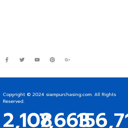
ปรึกษาและสอบถามข้อมูลเพิ่มเติมได้ที่
โทร.
0
98-9697697
Line ID: @siampc
จันทร์ – ศุกร์: 9:00-17.30น.
เสาร์: 09:00 – 12:00น.
Copyright © 2024
siampurchasing.com
. All Rights
Reserved.
2,109
7,664
156,7