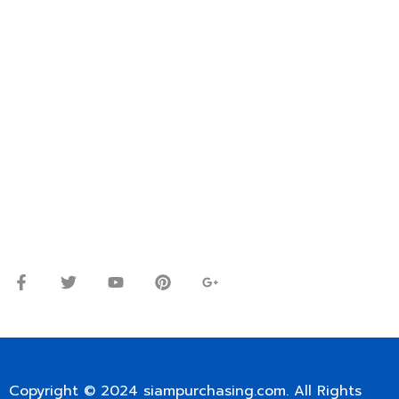
FOR INTERNATIONAL CUSTOMER PLEASE CONTACT
VIA EMAIL: SIAMPURCHASING@GMAIL.COM
OR WECHAT ID: dorn085319673
ปรึกษาและสอบถามข้อมูลเพิ่มเติมได้ที่
โทร.
0
98-9697697
Line ID: @siampc
จันทร์ – ศุกร์: 9:00-17.30น.
เสาร์: 09:00 – 12:00น.
Copyright © 2024
siampurchasing.com
. All Rights