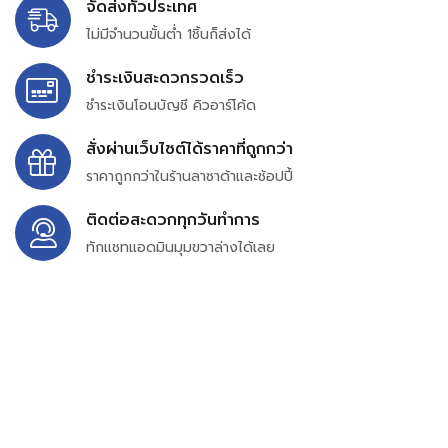
จัดส่งทั่วประเทศ
ไม่มีจำนวนขั้นต่ำ 1ชิ้นก็ส่งได้
ชำระเงินสะดวกรวดเร็ว
ชำระเงินโอนบัญชี คิวอาร์โค้ด
สั่งผ่านเว็บไซต์ได้ราคาที่ถูกกว่า
ราคาถูกกว่าในร้านลาซาด้าและช้อปปี้
ติดต่อสะดวกทุกวันทำการ
ทักแชทแอดมินมุมขวาล่างได้เลย
บริษัท สยาม เพอร์เชสซิ่ง จำกัด
399/9 ถนนฉลองกรุง แขวงลำปลาทิว เขตลาดกระบัง
กรุงเทพมหานคร 10520
เลขทะเบียน 0105563154601