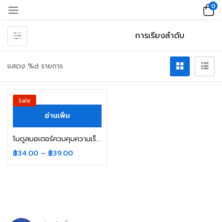
0
แสดง %d รายการ
Sale
อ่านเพิ่ม
โมดูลมอเตอร์ควบคุมความเร็ว Dc-Dc 4.5V-35V 5A (10khz) (20khz)
฿
34.00
–
฿
39.00