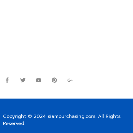
OR WECHAT ID: dorn085319673
ปรึกษาและสอบถามข้อมูลเพิ่มเติมได้ที่
โทร.
0
98-9697697
Line ID: @siampc
จันทร์ – ศุกร์: 9:00-17.30น.
เสาร์: 09:00 – 12:00น.
Copyright © 2024
siampurchasing.com
. All Rights
Reserved.