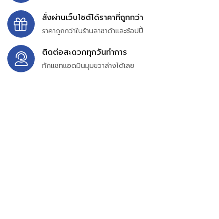
สั่งผ่านเว็บไซต์ได้ราคาที่ถูกกว่า
ราคาถูกกว่าในร้านลาซาด้าและช้อปปี้
ติดต่อสะดวกทุกวันทำการ
ทักแชทแอดมินมุมขวาล่างได้เลย
บริษัท สยาม เพอร์เชสซิ่ง จำกัด
399/9 ถนนฉลองกรุง แขวงลำปลาทิว เขตลาดกระบัง
กรุงเทพมหานคร 10520
เลขทะเบียน 0105563154601
Email:
siampurchasing@gmail.com
สยาม เพอร์เชสซิ่ง เรารวบรวมสินค้าประเภทอุตสาหกรรม
อิเล็กทรอนิกส์ ออโตเมชั่น อุปกรณ์ไฟฟ้าและอะไหล่ทั่วไปต่างๆ