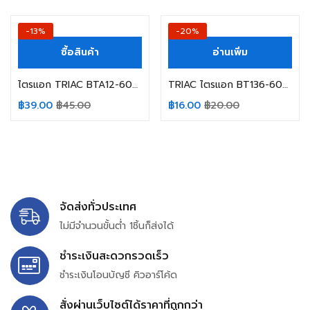
-13%
-20%
ซื้อสินค้า
อ่านเพิ่ม
ไตรแอก TRIAC BTA12-600BRG BTA12-600B ST 600V 12A
TRIAC ไตรแอก BT136-600E WEEN Triac 600V 4A Gate Trigger Current 25mA
฿
39.00
฿
45.00
฿
16.00
฿
20.00
จัดส่งทั่วประเทศ
ไม่มีจำนวนขั้นต่ำ 1ชิ้นก็ส่งได้
ชำระเงินสะดวกรวดเร็ว
ชำระเงินโอนบัญชี คิวอาร์โค้ด
สั่งผ่านเว็บไซต์ได้ราคาที่ถูกกว่า