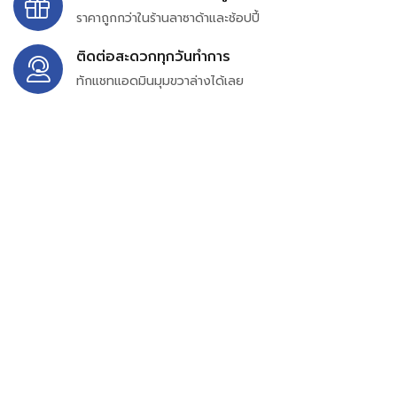
ราคาถูกกว่าในร้านลาซาด้าและช้อปปี้
ติดต่อสะดวกทุกวันทำการ
ทักแชทแอดมินมุมขวาล่างได้เลย
บริษัท สยาม เพอร์เชสซิ่ง จำกัด
399/9 ถนนฉลองกรุง แขวงลำปลาทิว เขตลาดกระบัง
กรุงเทพมหานคร 10520
เลขทะเบียน 0105563154601
Email:
siampurchasing@gmail.com
สยาม เพอร์เชสซิ่ง เรารวบรวมสินค้าประเภทอุตสาหกรรม
อิเล็กทรอนิกส์ ออโตเมชั่น อุปกรณ์ไฟฟ้าและอะไหล่ทั่วไปต่างๆ
ไว้เพื่อสนับสนุนงานจัดซื้อในองค์กร บริษัท ร้านค้า ผู้ให้บริการ