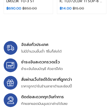
LM323K TO-3 ST
IC TL072CDR TI SOP-8 SMD ไอซี (สินค้าในไทย ส่งเร็วทันใจ)
฿
690.00
฿
850.00
฿
14.00
฿
15.00
จัดส่งทั่วประเทศ
ไม่มีจำนวนขั้นต่ำ 1ชิ้นก็ส่งได้
ชำระเงินสะดวกรวดเร็ว
ชำระเงินโอนบัญชี คิวอาร์โค้ด
สั่งผ่านเว็บไซต์ได้ราคาที่ถูกกว่า
ราคาถูกกว่าในร้านลาซาด้าและช้อปปี้
ติดต่อสะดวกทุกวันทำการ
ทักแชทแอดมินมุมขวาล่างได้เลย