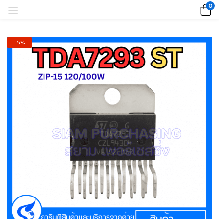
0
-5%