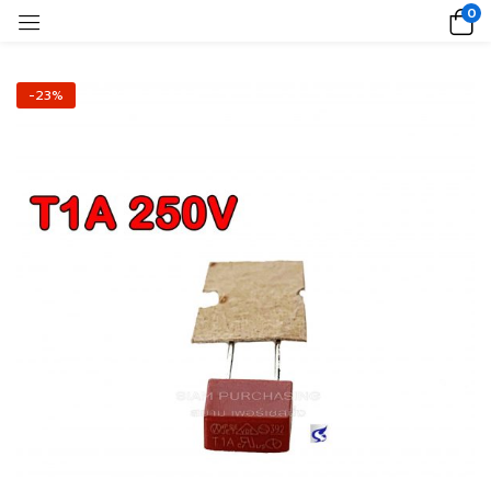
0
-23%