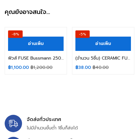
คุณยังอาจสนใจ…
-8%
-5%
อ่านเพิ่ม
อ่านเพิ่ม
ฟิวส์ FUSE Bussmann 250FM 250A 690V
(จำนวน 5ชิ้น) CERAMIC FUSE 12A 250V หางหนู SIZE 5X20MM.
฿
1,100.00
฿
1,200.00
฿
38.00
฿
40.00
จัดส่งทั่วประเทศ
ไม่มีจำนวนขั้นต่ำ 1ชิ้นก็ส่งได้