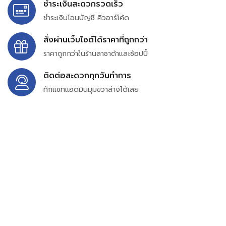
ชำระเงินสะดวกรวดเร็ว
ชำระเงินโอนบัญชี คิวอาร์โค้ด
สั่งผ่านเว็บไซต์ได้ราคาที่ถูกกว่า
ราคาถูกกว่าในร้านลาซาด้าและช้อปปี้
ติดต่อสะดวกทุกวันทำการ
ทักแชทแอดมินมุมขวาล่างได้เลย
บริษัท สยาม เพอร์เชสซิ่ง จำกัด
399/9 ถนนฉลองกรุง แขวงลำปลาทิว เขตลาดกระบัง
กรุงเทพมหานคร 10520
เลขทะเบียน 0105563154601
Email:
siampurchasing@gmail.com