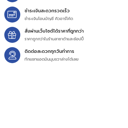
ชำระเงินสะดวกรวดเร็ว
ชำระเงินโอนบัญชี คิวอาร์โค้ด
สั่งผ่านเว็บไซต์ได้ราคาที่ถูกกว่า
ราคาถูกกว่าในร้านลาซาด้าและช้อปปี้
ติดต่อสะดวกทุกวันทำการ
ทักแชทแอดมินมุมขวาล่างได้เลย
บริษัท สยาม เพอร์เชสซิ่ง จำกัด
399/9 ถนนฉลองกรุง แขวงลำปลาทิว เขตลาดกระบัง
กรุงเทพมหานคร 10520
เลขทะเบียน 0105563154601
Email:
siampurchasing@gmail.com