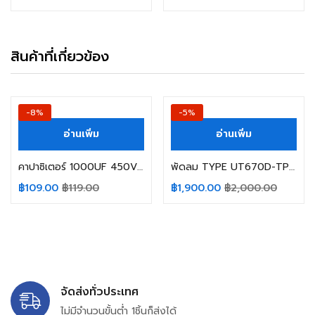
สินค้าที่เกี่ยวข้อง
-8%
-5%
อ่านเพิ่ม
อ่านเพิ่ม
คาปาซิเตอร์ 1000UF 450V 105C NIPPON SIZE 35X60MM. สีดำ ขาเขี้ยว
พัดลม TYPE UT670D-TP 100VAC 43/40W 50/60hz Royal Fan
฿
109.00
฿
119.00
฿
1,900.00
฿
2,000.00
จัดส่งทั่วประเทศ
ไม่มีจำนวนขั้นต่ำ 1ชิ้นก็ส่งได้