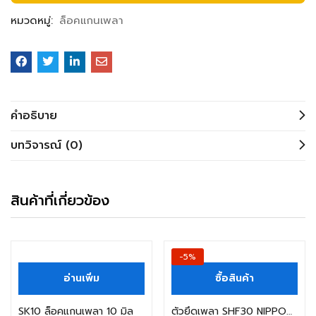
หมวดหมู่:
ล็อคแกนเพลา
คำอธิบาย
บทวิจารณ์ (0)
สินค้าที่เกี่ยวข้อง
สินค้าหมดแล้ว
-5%
อ่านเพิ่ม
ซื้อสินค้า
SK10 ล็อคแกนเพลา 10 มิล
ตัวยึดเพลา SHF30 NIPPON BEARING ขนาดเส้นผ่านศูนย์กลางเพลา 30mm.