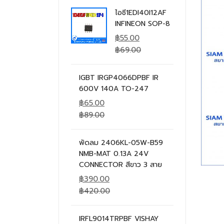
ไอซี1EDI40I12AF
INFINEON SOP-8
฿
55.00
฿
69.00
IGBT IRGP4066DPBF IR
600V 140A TO-247
฿
65.00
฿
89.00
พัดลม 2406KL-05W-B59
NMB-MAT 0.13A 24V
CONNECTOR สีขาว 3 สาย
฿
390.00
฿
420.00
IRFL9014TRPBF VISHAY