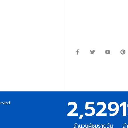
โทร.
0
98-969
พมหานคร 10520
Line ID: @si
จันทร์ – ศุกร์: 9:00-17.30น.
อนิกส์ ออโตเมชั่น อุปกรณ์
เสาร์: 09:00 – 12:00น.
ษัท ร้านค้า ผู้ให้บริการซ่อม
่างมีประสิทธิภาพ ลดต้นทุน และ
ากกว่า 54 ประเภท และมีจำนวน
ซื้อในแหล่งนี้แหล่งเดียว
 EMAIL:
2,529
1
erved.
จำนวนผู้ชมรายวัน
จำ