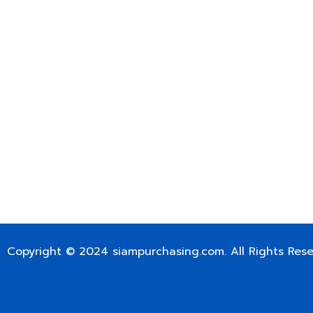
399/9 ถนนฉลองกรุง แขวงลำปลาทิว เขตลาดกระบัง กรุงเท
เลขทะเบียน 0105563154601
Email:
siampurchasing@gmail.com
สยาม เพอร์เชสซิ่ง เรารวบรวมสินค้าประเภทอุตสาหกรรม อิเล็กทร
ไฟฟ้าและอะไหล่ทั่วไปต่างๆ ไว้เพื่อสนับสนุนงานจัดซื้อในองค์กร บริ
บำรุง ช่าง และผู้ซื้อทั่วไปให้สามารถสร้างกระบวนการจัดซื้อได้อย
สามารถเข้าถึงข้อมูลสินค้าได้ง่ายขึ้น เราได้รวบรวมสินค้าไว้ ม
สินค้า 50,000 กว่ารายการ เพื่อตอบสนองความต้องการของผู้จัด
FOR INTERNATIONAL CUSTOMER PLEASE CONTACT VIA
SIAMPURCHASING@GMAIL.COM
OR WECHAT ID: dorn085319673
Copyright © 2024
siampurchasing.com
. All Rights Res