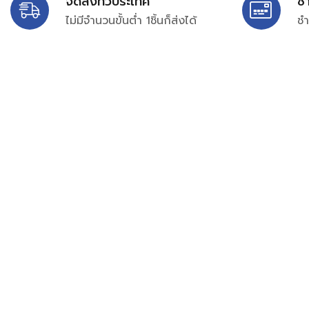
จัดส่งทั่วประเทศ
ช
ไม่มีจำนวนขั้นต่ำ 1ชิ้นก็ส่งได้
ชำ
บริษัท สยาม เพอร์เชสซิ่ง จำกัด
399/9 ถนนฉลองกรุง แขวงลำปลาทิว เขตลาดกระบัง กรุงเท
เลขทะเบียน 0105563154601
Email:
siampurchasing@gmail.com
สยาม เพอร์เชสซิ่ง เรารวบรวมสินค้าประเภทอุตสาหกรรม อิเล็กทร
ไฟฟ้าและอะไหล่ทั่วไปต่างๆ ไว้เพื่อสนับสนุนงานจัดซื้อในองค์กร บริ
บำรุง ช่าง และผู้ซื้อทั่วไปให้สามารถสร้างกระบวนการจัดซื้อได้อย
สามารถเข้าถึงข้อมูลสินค้าได้ง่ายขึ้น เราได้รวบรวมสินค้าไว้ ม
สินค้า 50,000 กว่ารายการ เพื่อตอบสนองความต้องการของผู้จัด