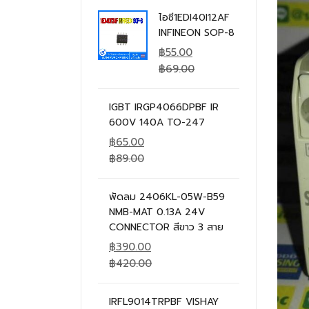
ไอซี1EDI40I12AF
INFINEON SOP-8
฿
55.00
฿
69.00
IGBT IRGP4066DPBF IR
600V 140A TO-247
฿
65.00
฿
89.00
พัดลม 2406KL-05W-B59
NMB-MAT 0.13A 24V
CONNECTOR สีขาว 3 สาย
฿
390.00
฿
420.00
IRFL9014TRPBF VISHAY