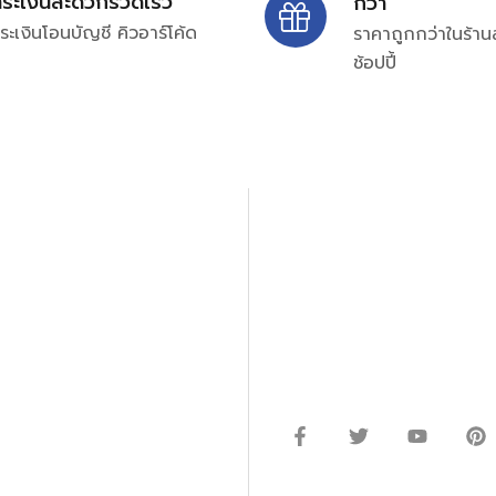
ำระเงินสะดวกรวดเร็ว
กว่า
ระเงินโอนบัญชี คิวอาร์โค้ด
ราคาถูกกว่าในร้าน
ช้อปปี้
ปรึกษาและสอบถามข้อมูลเพ
โทร.
0
98-969
พมหานคร 10520
Line ID: @si
จันทร์ – ศุกร์: 9:00-17.30น.
อนิกส์ ออโตเมชั่น อุปกรณ์
เสาร์: 09:00 – 12:00น.
ษัท ร้านค้า ผู้ให้บริการซ่อม
่างมีประสิทธิภาพ ลดต้นทุน และ
ากกว่า 54 ประเภท และมีจำนวน
ซื้อในแหล่งนี้แหล่งเดียว