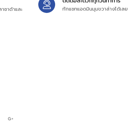
ติดต่อสะดวกทุกวันทำการ
ทักแชทแอดมินมุมขวาล่างได้เลย
ลาซาด้าและ
ิ่มเติมได้ที่
7697
ampc