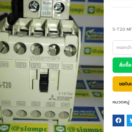
S-T20 MI
สั่งซื้
ขอใบ
หมวดหมู่: