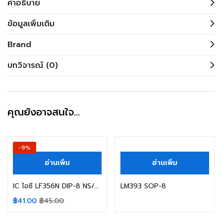
คำอธิบาย
ข้อมูลเพิ่มเติม
Brand
บทวิจารณ์ (0)
คุณยังอาจสนใจ…
-9%
อ่านเพิ่ม
อ่านเพิ่ม
IC ไอซี LF356N DIP-8 NS/TEXAS Single Op-Amp JFET LF356
LM393 SOP-8
฿
41.00
฿
45.00