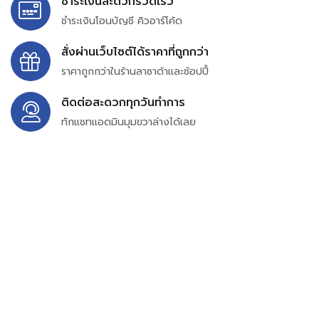
ชำระเงินสะดวกรวดเร็ว
ชำระเงินโอนบัญชี คิวอาร์โค้ด
สั่งผ่านเว็บไซต์ได้ราคาที่ถูกกว่า
ราคาถูกกว่าในร้านลาซาด้าและช้อปปี้
ติดต่อสะดวกทุกวันทำการ
ทักแชทแอดมินมุมขวาล่างได้เลย
บริษัท สยาม เพอร์เชสซิ่ง จำกัด
399/9 ถนนฉลองกรุง แขวงลำปลาทิว เขตลาดกระบัง
กรุงเทพมหานคร 10520
เลขทะเบียน 0105563154601
Email:
siampurchasing@gmail.com