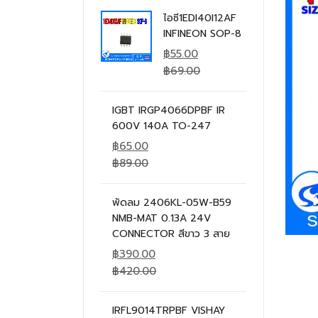
ไอซี1EDI40I12AF
INFINEON SOP-8
฿
55.00
฿
69.00
IGBT IRGP4066DPBF IR
600V 140A TO-247
฿
65.00
฿
89.00
พัดลม 2406KL-05W-B59
NMB-MAT 0.13A 24V
CONNECTOR สีขาว 3 สาย
฿
390.00
฿
420.00
IRFL9014TRPBF VISHAY