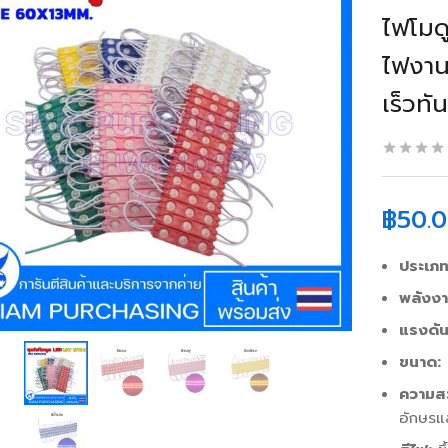
ไฟโมดู
ไฟงาน
เร็วทั
฿
50.
ประเภท
พลังงา
แรงดัน
ขนาด:
ความสว
อักษร