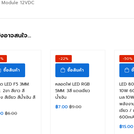
 Module 12VDC
ังอาจสนใจ…
7%
-22%
-50%
ซื้อสินค้า
ซื้อสินค้า
ซ
อด LED F5 3MM.
หลอดไฟ LED RGB
LED 8
 2ขา สีขาว สี
5MM. 3สี แดงเขียว
10W 6
ง สีเขียว สีน้ำเงิน สี
น้ำเงิน
มล.10W
พลังงาน
฿
7.00
฿
9.00
เขียว / 
00
฿
6.00
600mA
฿
15.00