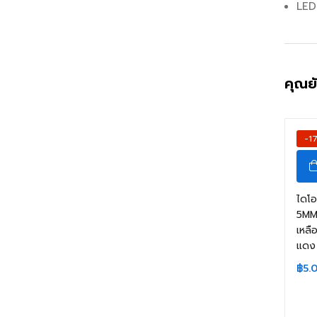
LED
คุณย
-1
ไดโ
5MM.
เหลือ
แดง
฿
5.