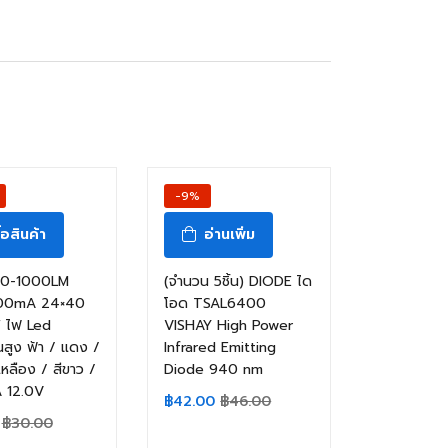
-9%
ื้อสินค้า
อ่านเพิ่ม
00-1000LM
(จำนวน 5ชิ้น) DIODE ได
00mA 24×40
โอด TSAL6400
 ไฟ Led
VISHAY High Power
สูง ฟ้า / แดง /
Infrared Emitting
เหลือง / สีขาว /
Diode 940 nm
 12.0V
฿
42.00
฿
46.00
฿
30.00