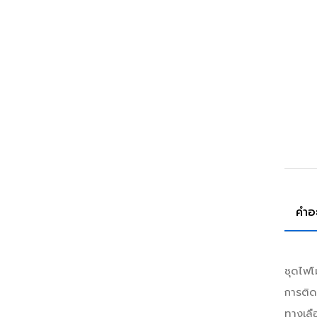
คำอ
ชุดไฟ
การติด
ทางเลื