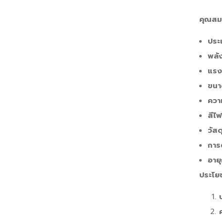
คุณสมบ
ประ
พลั
แรง
ขนา
ควา
สีไฟ
วัสด
การต
อายุ
ประโย