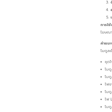
การใช้
โฆษณาท
คำแนะ
โมดูลเ
ชุด
โมด
โมดู
ไฟง
โมดู
ไฟ 
โมด