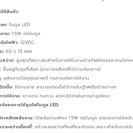
ัติสินค้า:
เภท:
โมดูล LED
งงาน:
1.5W ต่อโมดูล
ดันไฟฟ้า:
12VDC
ด:
60 x 13 mm
มสว่าง:
สูงสุดที่เหมาะสมสำหรับการใช้ในงานป้ายไฟอักษรและงานโฆษ
:
ขึ้นอยู่กับรุ่นที่เลือก (สามารถเลือกสีได้ตามต้องการ)
ุ:
ผลิตจากวัสดุคุณภาพดี ทนทานต่อการใช้งาน
ิดตั้ง:
ใช้งานง่าย สามารถติดตั้งได้ง่ายในตู้ไฟหรือป้ายต่างๆ
การใช้งาน:
ยาวนาน ทนทาน ลดค่าใช้จ่ายในการบำรุงรักษา
ชน์ของการใช้ชุดไฟโมดูล LED:
ประหยัดพลังงาน:
ใช้พลังงานเพียง 1.5W ต่อโมดูล ช่วยลดการใช้พลั
ความสว่างที่คงที่:
สร้างแสงสว่างที่คงที่และชัดเจน เหมาะสำหรับการใช