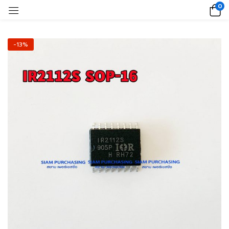
0
-13%