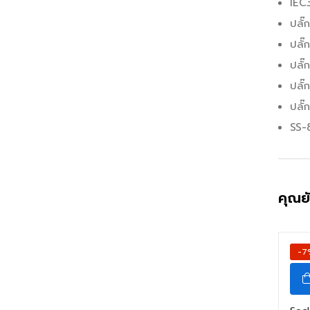
IEC
ปลั๊
ปลั
ปลั
ปลั
ปลั
SS-
คุณย
-7