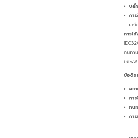
ปลั
การ
เสถี
การใช้
IEC320
ทนทานแ
ใช้ไฟฟ
ข้อดี
ควา
การ
ทนท
การเ