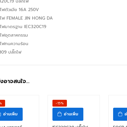
320C19 ปลั๊กไฟ
กไฟตัวเมีย 16A 250V
๊กไฟ FEMALE JIN HONG DA
๊กไฟมาตรฐาน IEC320C19
๊กไฟอุตสาหกรรม
๊กไฟทนความร้อน
809 ปลั๊กไฟ
ังอาจสนใจ…
%
-15%
อ่านเพิ่ม
อ่านเพิ่ม
อ