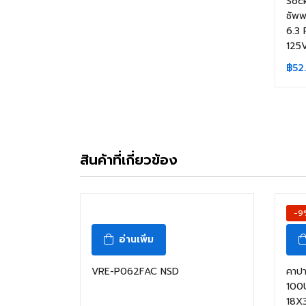
Sock
ซัพ
6.3
125
฿
52
สินค้าที่เกี่ยวข้อง
-9
อ่านเพิ่ม
VRE-P062FAC NSD
คาป
100
18X