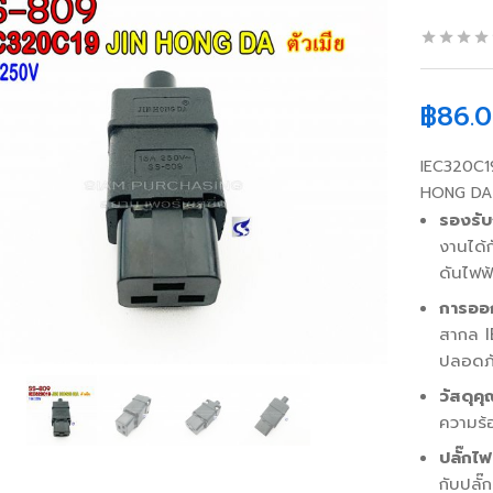
฿
86.
IEC320C19
HONG DA
รองรั
งานได้ก
ดันไฟฟ
การออ
สากล IE
ปลอดภั
วัสดุค
ความร้
ปลั๊กไ
กับปลั