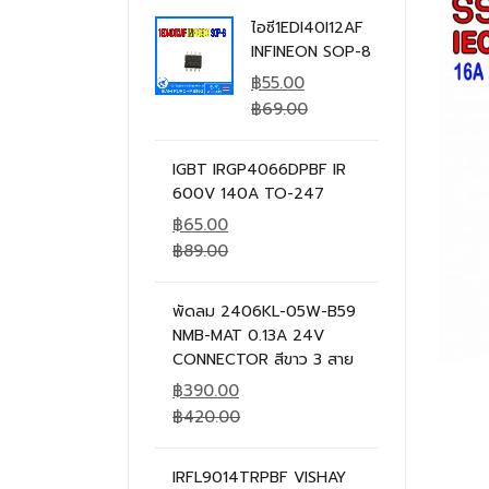
ไอซี1EDI40I12AF
INFINEON SOP-8
฿
55.00
฿
69.00
IGBT IRGP4066DPBF IR
600V 140A TO-247
฿
65.00
฿
89.00
พัดลม 2406KL-05W-B59
NMB-MAT 0.13A 24V
CONNECTOR สีขาว 3 สาย
฿
390.00
฿
420.00
IRFL9014TRPBF VISHAY