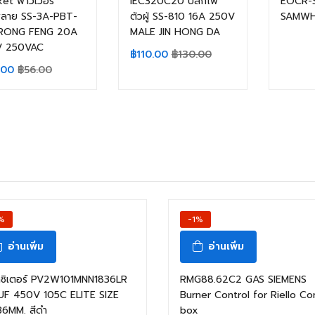
et พาวเวอร์
IEC320C20 ปลั๊กไฟ
EOCR-
พลาย SS-3A-PBT-
ตัวผู้ SS-810 16A 250V
SAMW
 RONG FENG 20A
MALE JIN HONG DA
V 250VAC
฿
110.00
฿
130.00
.00
฿
56.00
%
-1%
อ่านเพิ่ม
อ่านเพิ่ม
าซิเตอร์ PV2W101MNN1836LR
RMG88.62C2 GAS SIEMENS
UF 450V 105C ELITE SIZE
Burner Control for Riello Co
36MM. สีดำ
box