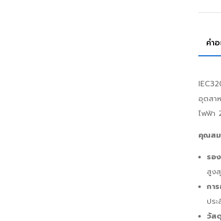
คำอ
IEC320
อุตสาห
ไฟฟ้า 
คุณสมบ
รอง
สูง
การ
ประ
วัส