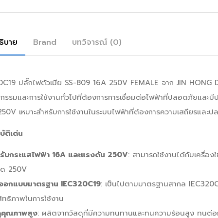
ธิบาย
Brand
บทวิจารณ์ (0)
C19 ปลั๊กไฟตัวเมีย SS-809 16A 250V FEMALE จาก JIN HONG DA 
กรรมและการใช้งานทั่วไปที่ต้องการการเชื่อมต่อไฟฟ้าที่ปลอดภัยและ
250V เหมาะสำหรับการใช้งานในระบบไฟฟ้าที่ต้องการความเสถียรและป
ัติเด่น
รับกระแสไฟฟ้า 16A และแรงดัน 250V
: สามารถใช้งานได้กับเครื่อง
สุด 250V
ออกแบบมาตรฐาน IEC320C19
: เป็นไปตามมาตรฐานสากล IEC320C19 
สิทธิภาพในการใช้งาน
ดุคุณภาพสูง
: ผลิตจากวัสดุที่มีความทนทานและทนความร้อนสูง ทนต่อ