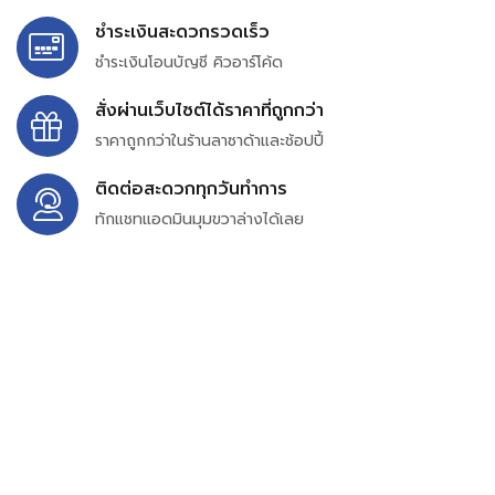
ชำระเงินสะดวกรวดเร็ว
ชำระเงินโอนบัญชี คิวอาร์โค้ด
สั่งผ่านเว็บไซต์ได้ราคาที่ถูกกว่า
ราคาถูกกว่าในร้านลาซาด้าและช้อปปี้
ติดต่อสะดวกทุกวันทำการ
ทักแชทแอดมินมุมขวาล่างได้เลย
บริษัท สยาม เพอร์เชสซิ่ง จำกัด
399/9 ถนนฉลองกรุง แขวงลำปลาทิว เขตลาดกระบัง
กรุงเทพมหานคร 10520
เลขทะเบียน 0105563154601
Email:
siampurchasing@gmail.com