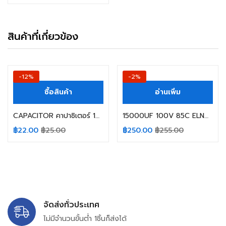
สินค้าที่เกี่ยวข้อง
-12%
-2%
ซื้อสินค้า
อ่านเพิ่ม
CAPACITOR คาปาซิเตอร์ 10000UF 16V 105C AISHI SIZE 18X35MM. สีดำ
15000UF 100V 85C ELNA AUDIO SIZE 35X80MM. YELLOW
฿
22.00
฿
25.00
฿
250.00
฿
255.00
จัดส่งทั่วประเทศ
ไม่มีจำนวนขั้นต่ำ 1ชิ้นก็ส่งได้