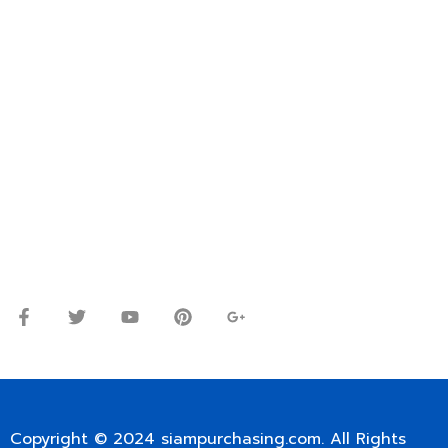
FOR INTERNATIONAL CUSTOMER PLEASE CONTACT
VIA EMAIL: SIAMPURCHASING@GMAIL.COM
OR WECHAT ID: dorn085319673
ปรึกษาและสอบถามข้อมูลเพิ่มเติมได้ที่
โทร.
0
98-9697697
Line ID: @siampc
จันทร์ – ศุกร์: 9:00-17.30น.
เสาร์: 09:00 – 12:00น.
Copyright © 2024
siampurchasing.com
. All Rights