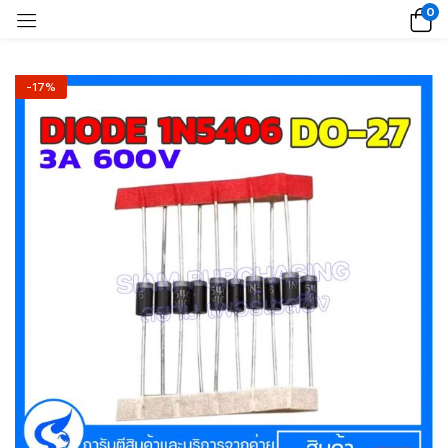
0
-17%