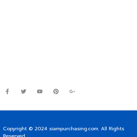
VIA EMAIL: SIAMPURCHASING@GMAIL.COM
OR WECHAT ID: dorn085319673
ปรึกษาและสอบถามข้อมูลเพิ่มเติมได้ที่
โทร.
0
98-9697697
Line ID: @siampc
จันทร์ – ศุกร์: 9:00-17.30น.
เสาร์: 09:00 – 12:00น.
Copyright © 2024
siampurchasing.com
. All Rights
Reserved.