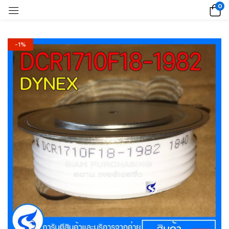
0
-1%