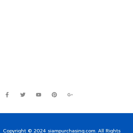
FOR INTERNATIONAL CUSTOMER PLEASE CONTACT
VIA EMAIL: SIAMPURCHASING@GMAIL.COM
OR WECHAT ID: dorn085319673
ปรึกษาและสอบถามข้อมูลเพิ่มเติมได้ที่
โทร.
0
98-9697697
Line ID: @siampc
จันทร์ – ศุกร์: 9:00-17.30น.
เสาร์: 09:00 – 12:00น.
Copyright © 2024
siampurchasing.com
. All Rights