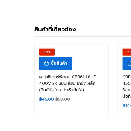
สินค้าที่เกี่ยวข้อง
-10%
-5
ซื้อสินค้า
คาปาซิเตอร์พัดลม CBB61 1.8UF
CBB
400V SK แบบเสียบ ขายึดเหล็ก
450
(สินค้าในไทย ส่งเร็วทันใจ)
5สาย
เร็วท
฿
45.00
฿
50.00
฿
14