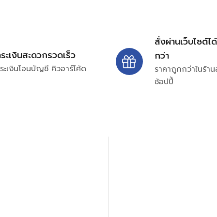
สั่งผ่านเว็บไซต์ได
ำระเงินสะดวกรวดเร็ว
กว่า
ระเงินโอนบัญชี คิวอาร์โค้ด
ราคาถูกกว่าในร้าน
ช้อปปี้
ปรึกษาและสอบถามข้อมูลเพ
โทร.
0
98-969
พมหานคร 10520
Line ID: @si
จันทร์ – ศุกร์: 9:00-17.30น.