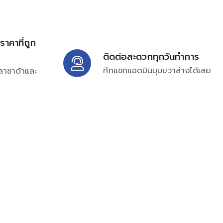
้ราคาที่ถูก
ติดต่อสะดวกทุกวันทำการ
ทักแชทแอดมินมุมขวาล่างได้เลย
ลาซาด้าและ
ิ่มเติมได้ที่
7697
ampc