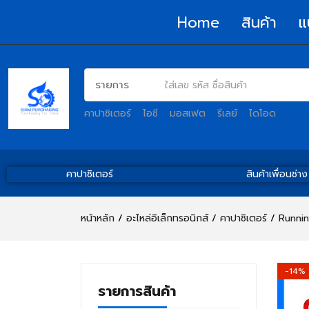
Home
สินค้า
แ
คาปาซิเตอร์
ไอซี
มอสเฟต
รีเลย์
ไดโอด
คาปาซิเตอร์
สินค้าเพื่อนช่าง
หน้าหลัก
อะไหล่อิเล็กทรอนิกส์
คาปาซิเตอร์
Runnin
-14%
รายการสินค้า