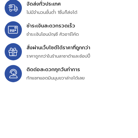
จัดส่งทั่วประเทศ
ไม่มีจำนวนขั้นต่ำ 1ชิ้นก็ส่งได้
ชำระเงินสะดวกรวดเร็ว
ชำระเงินโอนบัญชี คิวอาร์โค้ด
สั่งผ่านเว็บไซต์ได้ราคาที่ถูกกว่า
ราคาถูกกว่าในร้านลาซาด้าและช้อปปี้
ติดต่อสะดวกทุกวันทำการ
ทักแชทแอดมินมุมขวาล่างได้เลย
บริษัท สยาม เพอร์เชสซิ่ง จำกัด
399/9 ถนนฉลองกรุง แขวงลำปลาทิว เขตลาดกระบัง
กรุงเทพมหานคร 10520
เลขทะเบียน 0105563154601