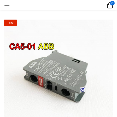
0
-3%