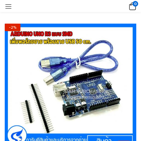
0
-2%