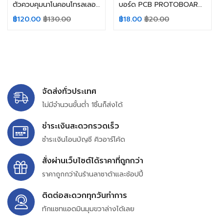
ตัวควบคุมนาโนคอนโทรลเลอร์ 328P MINI , TYPE-C , MICRO-USB Arduino Nano (สินค้าในไทย ส่งเร็วทันใจ)
บอร์ด PCB PROTOBOARD ขนาด 9X15 8X12 7X9 6X8 5X7 4X6 3X7 2X8 ซม . สําหรับ Arduino
฿
120.00
฿
130.00
฿
18.00
฿
20.00
จัดส่งทั่วประเทศ
ไม่มีจำนวนขั้นต่ำ 1ชิ้นก็ส่งได้
ชำระเงินสะดวกรวดเร็ว
ชำระเงินโอนบัญชี คิวอาร์โค้ด
สั่งผ่านเว็บไซต์ได้ราคาที่ถูกกว่า
ราคาถูกกว่าในร้านลาซาด้าและช้อปปี้
ติดต่อสะดวกทุกวันทำการ
ทักแชทแอดมินมุมขวาล่างได้เลย