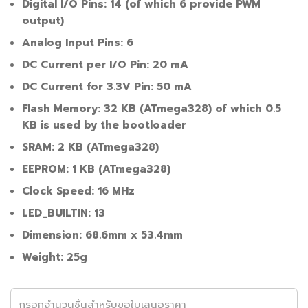
Digital I/O Pins: 14 (of which 6 provide PWM
output)
Analog Input Pins: 6
DC Current per I/O Pin: 20 mA
DC Current for 3.3V Pin: 50 mA
Flash Memory: 32 KB (
ATmega328
) of which 0.5
KB is used by the bootloader
SRAM: 2 KB (
ATmega328
)
EEPROM: 1 KB (
ATmega328
)
Clock Speed: 16
MHz
LED_BUILTIN: 13
Dimension: 68.6mm x 53.4mm
Weight: 25g