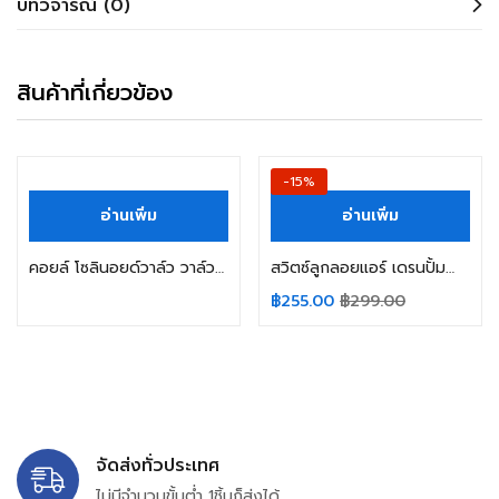
บทวิจารณ์ (0)
สินค้าที่เกี่ยวข้อง
-15%
อ่านเพิ่ม
อ่านเพิ่ม
คอยล์ โซลินอยด์วาล์ว วาล์วน้ำเครื่องซักผ้า SAMSUNG ซัมซุง ใช้ได้กับหลายรุ่น 220/240V อะไหล่เครื่องซักผ้า
สวิตซ์ลูกลอยแอร์ เดรนปั้มน้ำทิ้ง Float Switch ทั่วไป แอร์ 4ทิศทาง (แกนสั้น) อะไหล่แอร์
฿
255.00
฿
299.00
จัดส่งทั่วประเทศ
ไม่มีจำนวนขั้นต่ำ 1ชิ้นก็ส่งได้