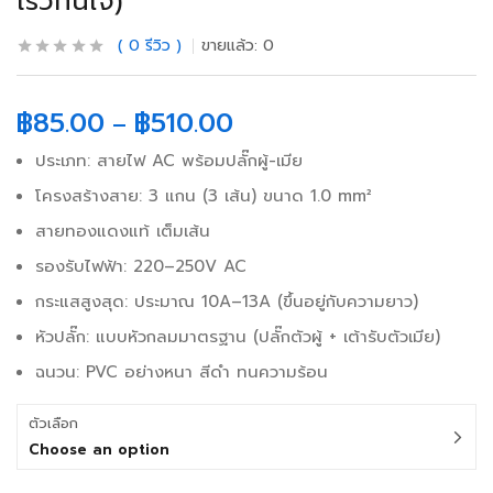
เร็วทันใจ)
0
รีวิว
ขายแล้ว:
0
฿
85.00
฿
510.00
–
ประเภท: สายไฟ AC พร้อมปลั๊กผู้-เมีย
โครงสร้างสาย: 3 แกน (3 เส้น) ขนาด 1.0 mm²
สายทองแดงแท้ เต็มเส้น
รองรับไฟฟ้า: 220–250V AC
กระแสสูงสุด: ประมาณ 10A–13A (ขึ้นอยู่กับความยาว)
หัวปลั๊ก: แบบหัวกลมมาตรฐาน (ปลั๊กตัวผู้ + เต้ารับตัวเมีย)
ฉนวน: PVC อย่างหนา สีดำ ทนความร้อน
ตัวเลือก
Choose an option