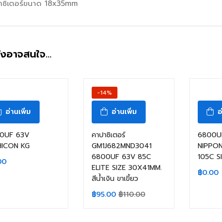
าซิเตอร์ขนาด 18x35mm
ังอาจสนใจ…
-14%
อ่านเพิ่ม
อ่านเพิ่ม
อ
0UF 63V
คาปาซิเตอร์
6800U
HICON KG
GM1J682MND3041
NIPPON 
6800UF 63V 85C
105C S
00
ELITE SIZE 30X41MM.
฿
0.00
สีน้ำเงิน ขาเขี้ยว
฿
95.00
฿
110.00