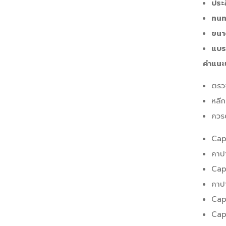
ประ
ทนท
ขนา
แบร
คำแนะ
ตรวจ
หลีก
ควร
Cap
คาป
Cap
คาป
Cap
Cap