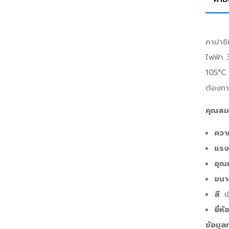
คาปาซิ
ไฟฟ้า 
105°C 
ต้องกา
คุณสมบ
ควา
แรง
อุณ
ขนา
สี
: 
ยี่ห้
ข้อมูล