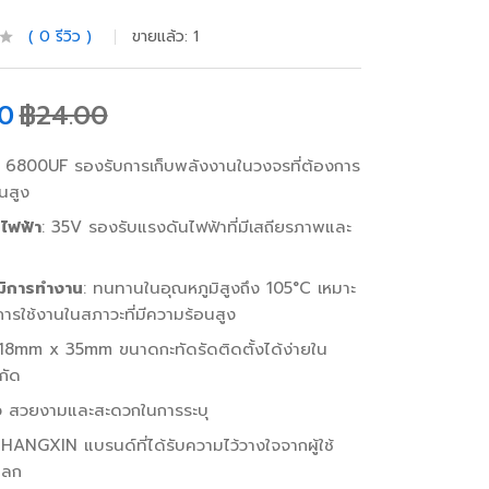
0
รีวิว
ขายแล้ว:
1
0
฿
24.00
: 6800UF รองรับการเก็บพลังงานในวงจรที่ต้องการ
นสูง
ไฟฟ้า
: 35V รองรับแรงดันไฟฟ้าที่มีเสถียรภาพและ
มิการทำงาน
: ทนทานในอุณหภูมิสูงถึง 105°C เหมาะ
ารใช้งานในสภาวะที่มีความร้อนสูง
 18mm x 35mm ขนาดกะทัดรัดติดตั้งได้ง่ายใน
ำกัด
ยว สวยงามและสะดวกในการระบุ
CHANGXIN แบรนด์ที่ได้รับความไว้วางใจจากผู้ใช้
โลก