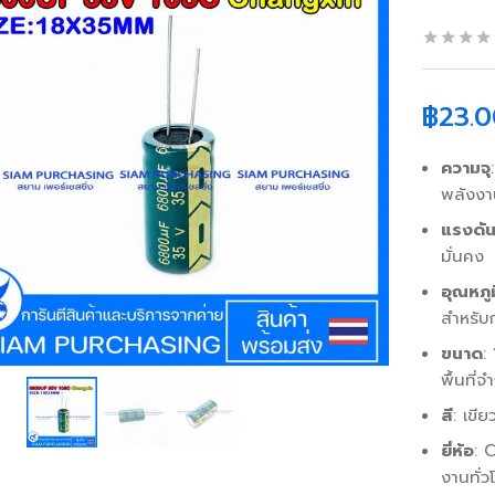
฿
23.0
ความจุ
พลังงา
แรงดัน
มั่นคง
อุณหภู
สำหรับก
ขนาด
:
พื้นที่จ
สี
: เขี
ยี่ห้อ
: 
งานทั่ว