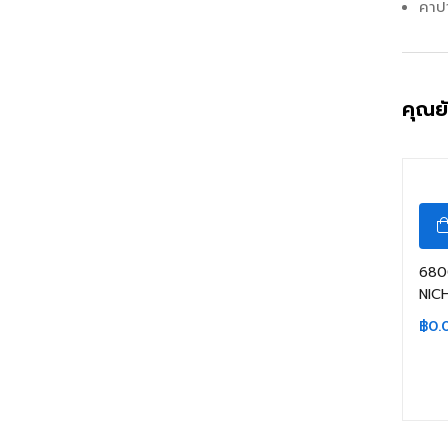
คาป
คุณย
680
NIC
฿
0.