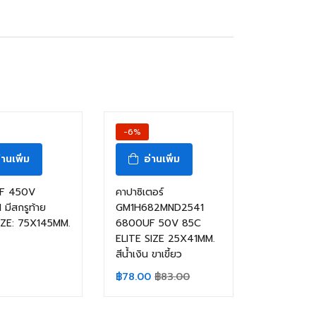
-6%
่านเพิ่ม
อ่านเพิ่ม
F 450V
คาปาซิเตอร์
มีสกรูท้าย
GM1H682MND2541
IZE: 75X145MM.
6800UF 50V 85C
ELITE SIZE 25X41MM.
สีน้ำเงิน ขาเขี้ยว
฿
78.00
฿
83.00