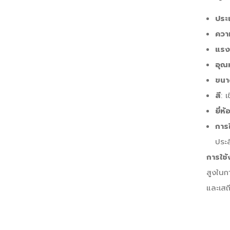
ประ
ควา
แรง
อุณ
ขนา
สี
: เ
ยี่ห้
การ
ประ
การใช้
สูงในก
และเสถ