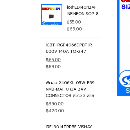
ไอซี1EDI40I12AF
INFINEON SOP-8
฿
55.00
฿
69.00
IGBT IRGP4066DPBF IR
600V 140A TO-247
฿
65.00
฿
89.00
พัดลม 2406KL-05W-B59
NMB-MAT 0.13A 24V
CONNECTOR สีขาว 3 สาย
฿
390.00
฿
420.00
IRFL9014TRPBF VISHAY