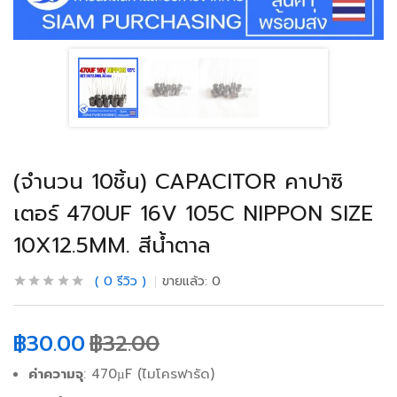
(จำนวน 10ชิ้น) CAPACITOR คาปาซิ
เตอร์ 470UF 16V 105C NIPPON SIZE
10X12.5MM. สีน้ำตาล
0
รีวิว
ขายแล้ว:
0
฿
30.00
฿
32.00
ค่าความจุ
: 470µF (ไมโครฟารัด)