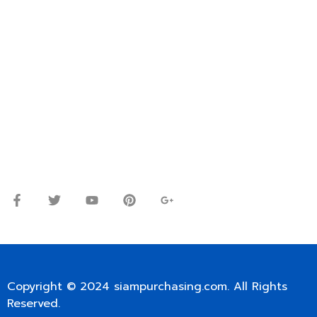
OR WECHAT ID: dorn085319673
ปรึกษาและสอบถามข้อมูลเพิ่มเติมได้ที่
โทร.
0
98-9697697
Line ID: @siampc
จันทร์ – ศุกร์: 9:00-17.30น.
เสาร์: 09:00 – 12:00น.
Copyright © 2024
siampurchasing.com
. All Rights
Reserved.