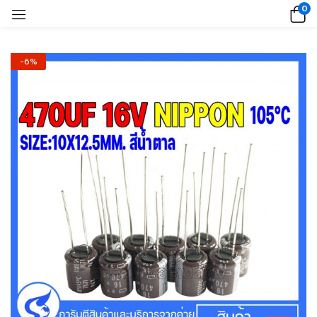
0
-6%