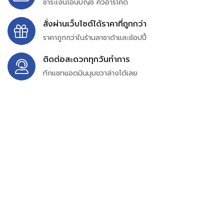
ชำระเงินโอนบัญชี คิวอาร์โค้ด
สั่งผ่านเว็บไซต์ได้ราคาที่ถูกกว่า
ราคาถูกกว่าในร้านลาซาด้าและช้อปปี้
ติดต่อสะดวกทุกวันทำการ
ทักแชทแอดมินมุมขวาล่างได้เลย
บริษัท สยาม เพอร์เชสซิ่ง จำกัด
399/9 ถนนฉลองกรุง แขวงลำปลาทิว เขตลาดกระบัง
กรุงเทพมหานคร 10520
เลขทะเบียน 0105563154601
Email:
siampurchasing@gmail.com
สยาม เพอร์เชสซิ่ง เรารวบรวมสินค้าประเภทอุตสาหกรรม