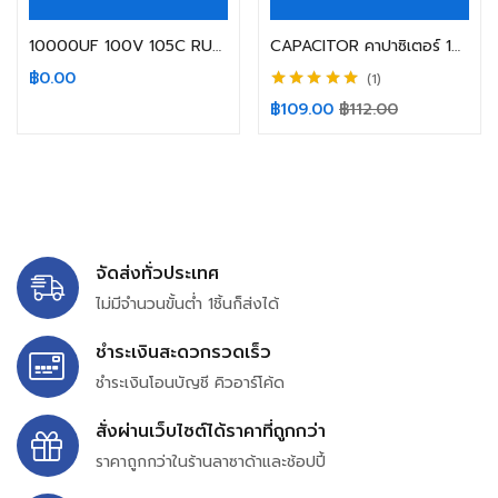
10000UF 100V 105C RUBYCON SIZE 35X60MM.
CAPACITOR คาปาซิเตอร์ 10000UF 100V ELNA GOLD SIZE 35X60MM. ขาเขี้ยว
฿
0.00
1
ให้คะแนน
5.00
฿
109.00
฿
112.00
ตั้งแต่ 1-5
คะแนน
จัดส่งทั่วประเทศ
ไม่มีจำนวนขั้นต่ำ 1ชิ้นก็ส่งได้
ชำระเงินสะดวกรวดเร็ว
ชำระเงินโอนบัญชี คิวอาร์โค้ด
สั่งผ่านเว็บไซต์ได้ราคาที่ถูกกว่า
ราคาถูกกว่าในร้านลาซาด้าและช้อปปี้