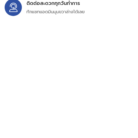
ติดต่อสะดวกทุกวันทำการ
ทักแชทแอดมินมุมขวาล่างได้เลย
บริษัท สยาม เพอร์เชสซิ่ง จำกัด
399/9 ถนนฉลองกรุง แขวงลำปลาทิว เขตลาดกระบัง
กรุงเทพมหานคร 10520
เลขทะเบียน 0105563154601
Email:
siampurchasing@gmail.com
สยาม เพอร์เชสซิ่ง เรารวบรวมสินค้าประเภทอุตสาหกรรม
อิเล็กทรอนิกส์ ออโตเมชั่น อุปกรณ์ไฟฟ้าและอะไหล่ทั่วไปต่างๆ
ไว้เพื่อสนับสนุนงานจัดซื้อในองค์กร บริษัท ร้านค้า ผู้ให้บริการ
ซ่อมบำรุง ช่าง และผู้ซื้อทั่วไปให้สามารถสร้างกระบวนการจัดซื้อ
ได้อย่างมีประสิทธิภาพ ลดต้นทุน และสามารถเข้าถึงข้อมูล