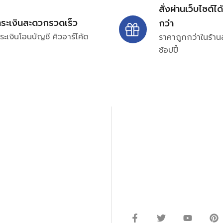
สั่งผ่านเว็บไซต์ได
ำระเงินสะดวกรวดเร็ว
กว่า
ระเงินโอนบัญชี คิวอาร์โค้ด
ราคาถูกกว่าในร้าน
ช้อปปี้
ปรึกษาและสอบถามข้อมูลเพ
โทร.
0
98-969
พมหานคร 10520
Line ID: @si
จันทร์ – ศุกร์: 9:00-17.30น.
อนิกส์ ออโตเมชั่น อุปกรณ์
เสาร์: 09:00 – 12:00น.
ษัท ร้านค้า ผู้ให้บริการซ่อม
่างมีประสิทธิภาพ ลดต้นทุน และ