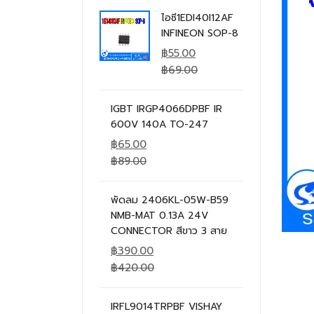
ไอซี1EDI40I12AF
INFINEON SOP-8
฿
55.00
฿
69.00
IGBT IRGP4066DPBF IR
600V 140A TO-247
฿
65.00
฿
89.00
พัดลม 2406KL-05W-B59
NMB-MAT 0.13A 24V
CONNECTOR สีขาว 3 สาย
฿
390.00
฿
420.00
IRFL9014TRPBF VISHAY