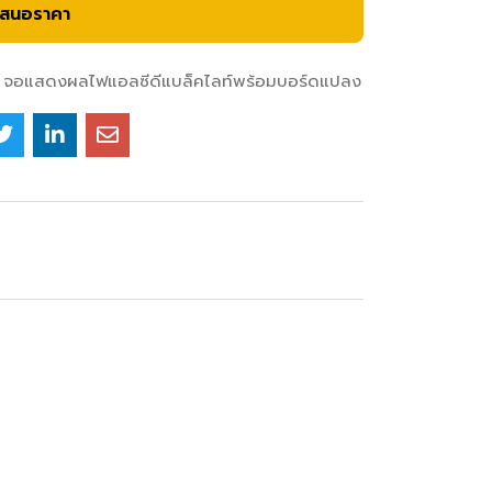
เสนอราคา
จอแสดงผลไฟแอลซีดีแบล็คไลท์พร้อมบอร์ดแปลง