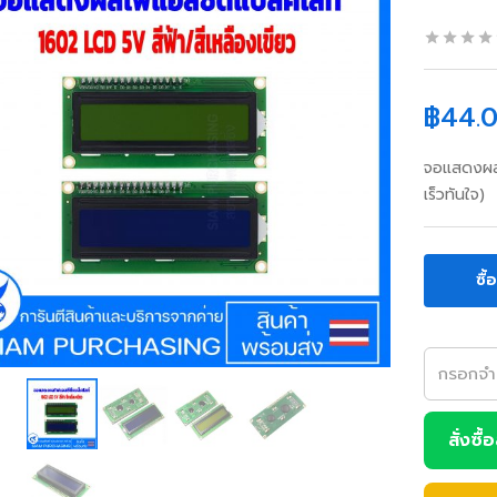
฿
44.
จอแสดงผลไ
เร็วทันใจ)
ซื้
สั่งซื้