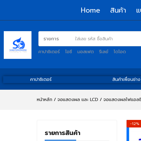
Home
สินค้า
แ
คาปาซิเตอร์
ไอซี
มอสเฟต
รีเลย์
ไดโอด
คาปาซิเตอร์
สินค้าเพื่อนช่าง
หน้าหลัก
จอแสดงผล และ LCD
จอแสดงผลไฟแอลซีด
-12%
รายการสินค้า