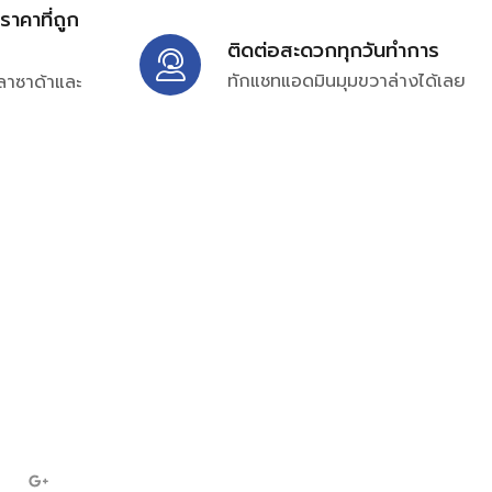
้ราคาที่ถูก
ติดต่อสะดวกทุกวันทำการ
ทักแชทแอดมินมุมขวาล่างได้เลย
ลาซาด้าและ
ิ่มเติมได้ที่
7697
ampc