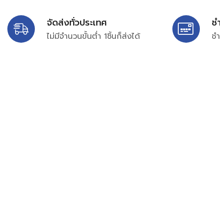
จัดส่งทั่วประเทศ
ช
ไม่มีจำนวนขั้นต่ำ 1ชิ้นก็ส่งได้
ชำ
บริษัท สยาม เพอร์เชสซิ่ง จำกัด
399/9 ถนนฉลองกรุง แขวงลำปลาทิว เขตลาดกระบัง กรุงเท
เลขทะเบียน 0105563154601
Email:
siampurchasing@gmail.com
สยาม เพอร์เชสซิ่ง เรารวบรวมสินค้าประเภทอุตสาหกรรม อิเล็กทร
ไฟฟ้าและอะไหล่ทั่วไปต่างๆ ไว้เพื่อสนับสนุนงานจัดซื้อในองค์กร บริ
บำรุง ช่าง และผู้ซื้อทั่วไปให้สามารถสร้างกระบวนการจัดซื้อได้อย