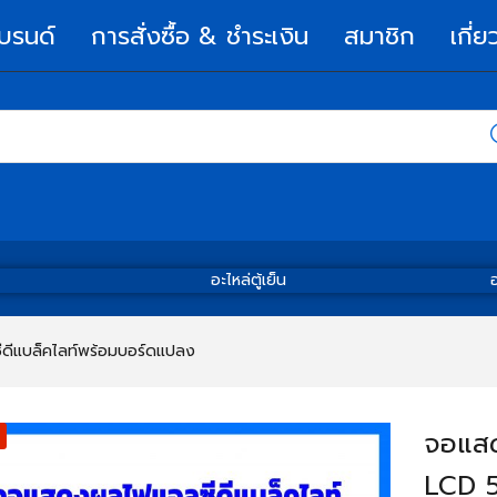
บรนด์
การสั่งซื้อ & ชำระเงิน
สมาชิก
เกี่ย
อะไหล่ตู้เย็น
อ
ีแบล็คไลท์พร้อมบอร์ดแปลง
จอแสด
LCD 5V