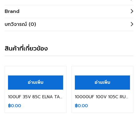
Brand
บทวิจารณ์ (0)
สินค้าที่เกี่ยวข้อง
สินค้าหมดแล้ว
สินค้าหมดแล้ว
อ่านเพิ่ม
อ่านเพิ่ม
100UF 35V 85C ELNA TAPPING SIZE 6X11MM.
10000UF 100V 105C RUBYCON SIZE 35X60MM.
฿
0.00
฿
0.00