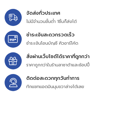
จัดส่งทั่วประเทศ
ไม่มีจำนวนขั้นต่ำ 1ชิ้นก็ส่งได้
ชำระเงินสะดวกรวดเร็ว
ชำระเงินโอนบัญชี คิวอาร์โค้ด
สั่งผ่านเว็บไซต์ได้ราคาที่ถูกกว่า
ราคาถูกกว่าในร้านลาซาด้าและช้อปปี้
ติดต่อสะดวกทุกวันทำการ
ทักแชทแอดมินมุมขวาล่างได้เลย
บริษัท สยาม เพอร์เชสซิ่ง จำกัด
399/9 ถนนฉลองกรุง แขวงลำปลาทิว เขตลาดกระบัง
กรุงเทพมหานคร 10520