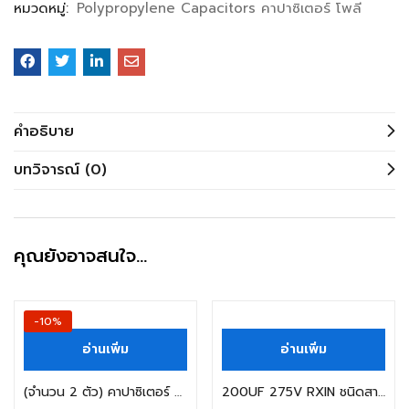
หมวดหมู่:
Polypropylene Capacitors คาปาซิเตอร์ โพลี
คำอธิบาย
บทวิจารณ์ (0)
คุณยังอาจสนใจ…
-10%
อ่านเพิ่ม
อ่านเพิ่ม
(จำนวน 2 ตัว) คาปาซิเตอร์ ฟิล์ม 1.0UF 275V TC P=22MM. MKP X2
200UF 275V RXIN ชนิดสาย