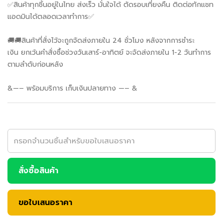
✅สินค้าทุกชิ้นอยู่ในไทย ส่งเร็ว มั่นใจได้ ตัดรอบเที่ยงคืน ติดต่อทักแชท
แอดมินได้ตลอดเวลาทำการ✅
🚚🚚สินค้าที่สั่งไว้จะถูกจัดส่งภายใน 24 ชั่วโมง หลังจากการชำระ
เงิน ยกเว้นคำสั่งซื้อช่วงวันเสาร์-อาทิตย์ จะจัดส่งภายใน 1-2 วันทำการ
ตามลำดับก่อนหลัง
&—– พร้อมบริการ เก็บเงินปลายทาง —– &
สั่งซื้อสินค้า
ขอใบเสนอราคา