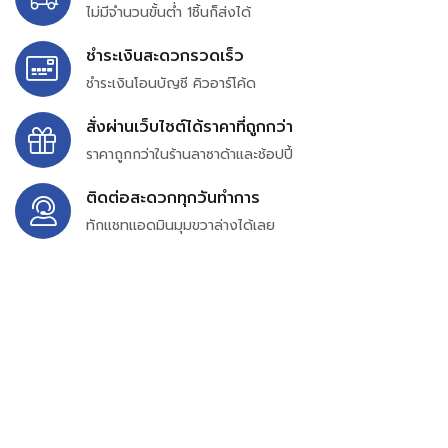
ไม่มีจำนวนขั้นต่ำ 1ชิ้นก็ส่งได้
ชำระเงินสะดวกรวดเร็ว
ชำระเงินโอนบัญชี คิวอาร์โค้ด
สั่งผ่านเว็บไซต์ได้ราคาที่ถูกกว่า
ราคาถูกกว่าในร้านลาซาด้าและช้อปปี้
ติดต่อสะดวกทุกวันทำการ
ทักแชทแอดมินมุมขวาล่างได้เลย
บริษัท สยาม เพอร์เชสซิ่ง จำกัด
399/9 ถนนฉลองกรุง แขวงลำปลาทิว เขตลาดกระบัง
กรุงเทพมหานคร 10520
เลขทะเบียน 0105563154601