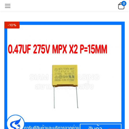
0
-10%