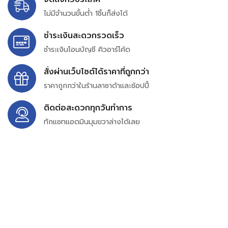
ไม่มีจำนวนขั้นต่ำ 1ชิ้นก็ส่งได้
ชำระเงินสะดวกรวดเร็ว
ชำระเงินโอนบัญชี คิวอาร์โค้ด
สั่งผ่านเว็บไซต์ได้ราคาที่ถูกกว่า
ราคาถูกกว่าในร้านลาซาด้าและช้อปปี้
ติดต่อสะดวกทุกวันทำการ
ทักแชทแอดมินมุมขวาล่างได้เลย
บริษัท สยาม เพอร์เชสซิ่ง จำกัด
399/9 ถนนฉลองกรุง แขวงลำปลาทิว เขตลาดกระบัง
กรุงเทพมหานคร 10520
เลขทะเบียน 0105563154601