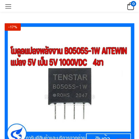
0
-17%