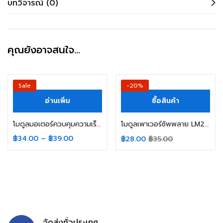
บทวิจารณ์ (0)
คุณยังอาจสนใจ…
Sale
-20%
อ่านเพิ่ม
ซื้อสินค้า
โมดูลมอเตอร์ควบคุมความเร็ว Dc-Dc 4.5V-35V 5A (10khz) (20khz)
โมดูลเพาเวอร์ซัพพลาย LM2596 แบบคาปา SMD
฿
34.00
–
฿
39.00
฿
28.00
฿
35.00
จัดส่งทั่วประเทศ