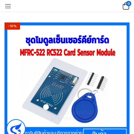
0
-16%