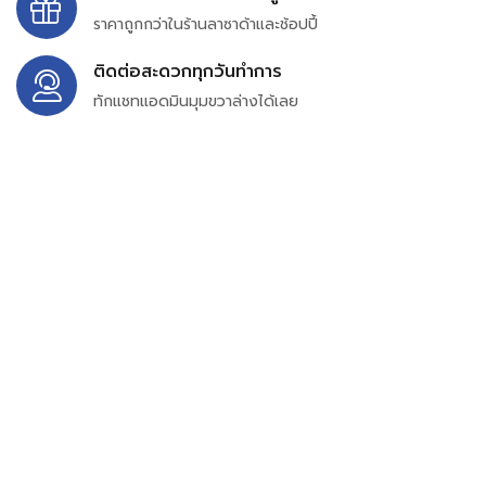
ราคาถูกกว่าในร้านลาซาด้าและช้อปปี้
ติดต่อสะดวกทุกวันทำการ
ทักแชทแอดมินมุมขวาล่างได้เลย
บริษัท สยาม เพอร์เชสซิ่ง จำกัด
399/9 ถนนฉลองกรุง แขวงลำปลาทิว เขตลาดกระบัง
กรุงเทพมหานคร 10520
เลขทะเบียน 0105563154601
Email:
siampurchasing@gmail.com
สยาม เพอร์เชสซิ่ง เรารวบรวมสินค้าประเภทอุตสาหกรรม
อิเล็กทรอนิกส์ ออโตเมชั่น อุปกรณ์ไฟฟ้าและอะไหล่ทั่วไปต่างๆ
ไว้เพื่อสนับสนุนงานจัดซื้อในองค์กร บริษัท ร้านค้า ผู้ให้บริการ