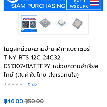
โมดูลหน่วยความจํานาฬิกาแบตเตอรี่
TINY RTS 12C 24C32
DS1307+BATTERY หน่วยความจําเรียล
ไทม์ (สินค้าในไทย ส่งเร็วทันใจ)
0
รีวิว
฿
46.00
฿
50.00