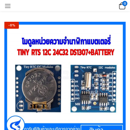
0
-8%