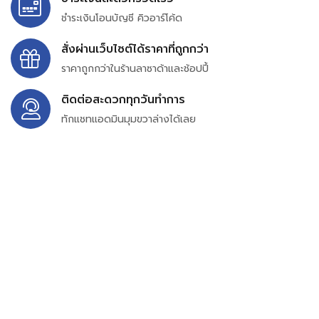
ชำระเงินโอนบัญชี คิวอาร์โค้ด
สั่งผ่านเว็บไซต์ได้ราคาที่ถูกกว่า
ราคาถูกกว่าในร้านลาซาด้าและช้อปปี้
ติดต่อสะดวกทุกวันทำการ
ทักแชทแอดมินมุมขวาล่างได้เลย
บริษัท สยาม เพอร์เชสซิ่ง จำกัด
399/9 ถนนฉลองกรุง แขวงลำปลาทิว เขตลาดกระบัง
กรุงเทพมหานคร 10520
เลขทะเบียน 0105563154601
Email:
siampurchasing@gmail.com