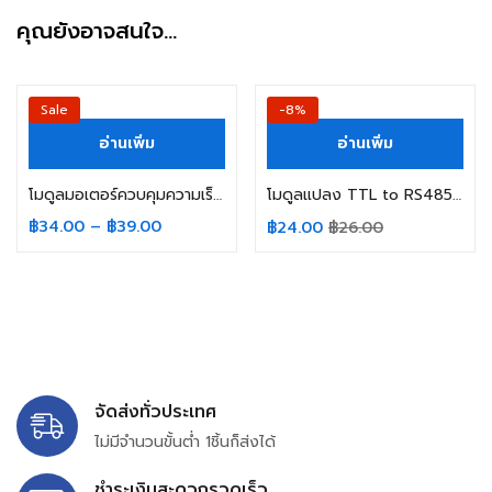
คุณยังอาจสนใจ…
Sale
-8%
อ่านเพิ่ม
อ่านเพิ่ม
โมดูลมอเตอร์ควบคุมความเร็ว Dc-Dc 4.5V-35V 5A (10khz) (20khz)
โมดูลแปลง TTL to RS485 โมดูล 485 To Serial Uart อุปกรณ์ควบคุมการไหลอัตโนมัติ
฿
34.00
–
฿
39.00
฿
24.00
฿
26.00
จัดส่งทั่วประเทศ
ไม่มีจำนวนขั้นต่ำ 1ชิ้นก็ส่งได้
ชำระเงินสะดวกรวดเร็ว