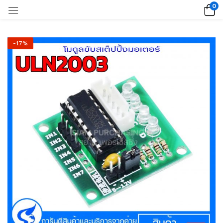
0
-17%