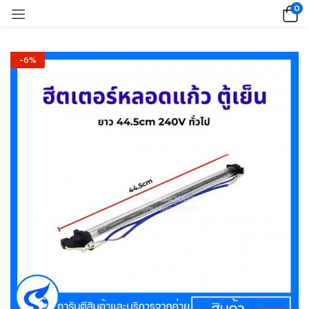
0
-6%