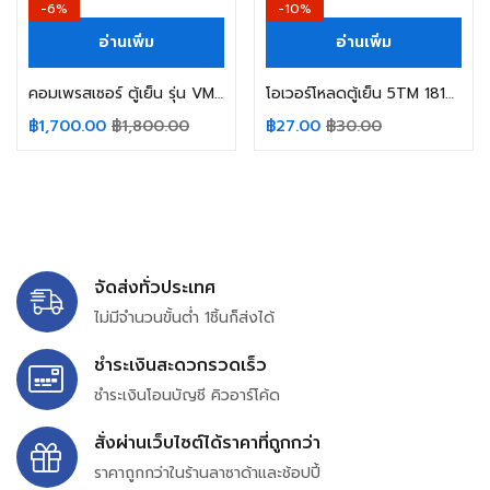
-6%
-10%
อ่านเพิ่ม
อ่านเพิ่ม
คอมเพรสเซอร์ ตู้เย็น รุ่น VMH1111Y INVERTER ขนาด 1/6 HP น้ำยาแอร์ R600a 230v 22-75Hz อะไหล่ตู้เย็น
โอเวอร์โหลดตู้เย็น 5TM 181NFBYY ITALY KME6704-54 AEP6S ขนาด 1/8HP อะไหล่ตู้เย็น
฿
1,700.00
฿
1,800.00
฿
27.00
฿
30.00
จัดส่งทั่วประเทศ
ไม่มีจำนวนขั้นต่ำ 1ชิ้นก็ส่งได้
ชำระเงินสะดวกรวดเร็ว
ชำระเงินโอนบัญชี คิวอาร์โค้ด
สั่งผ่านเว็บไซต์ได้ราคาที่ถูกกว่า
ราคาถูกกว่าในร้านลาซาด้าและช้อปปี้