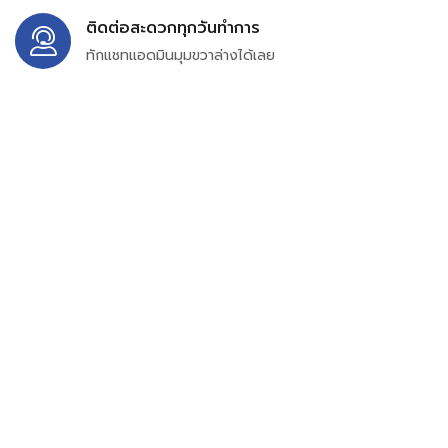
ติดต่อสะดวกทุกวันทำการ
ทักแชทแอดมินมุมขวาล่างได้เลย
บริษัท สยาม เพอร์เชสซิ่ง จำกัด
399/9 ถนนฉลองกรุง แขวงลำปลาทิว เขตลาดกระบัง
กรุงเทพมหานคร 10520
เลขทะเบียน 0105563154601
Email:
siampurchasing@gmail.com
สยาม เพอร์เชสซิ่ง เรารวบรวมสินค้าประเภทอุตสาหกรรม
อิเล็กทรอนิกส์ ออโตเมชั่น อุปกรณ์ไฟฟ้าและอะไหล่ทั่วไปต่างๆ
ไว้เพื่อสนับสนุนงานจัดซื้อในองค์กร บริษัท ร้านค้า ผู้ให้บริการ
ซ่อมบำรุง ช่าง และผู้ซื้อทั่วไปให้สามารถสร้างกระบวนการจัดซื้อ
ได้อย่างมีประสิทธิภาพ ลดต้นทุน และสามารถเข้าถึงข้อมูล