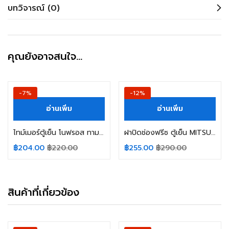
บทวิจารณ์ (0)
คุณยังอาจสนใจ…
-7%
-12%
อ่านเพิ่ม
อ่านเพิ่ม
ไทม์เมอร์ตู้เย็น โนฟรอส ทามเมอร์ SHARP ชาร์ป TMDF904FD ND1004M2 (ขา 1,4) AC 200/240V 50/60Hz อะไหล่ตู้เย็น
ฝาปิดช่องฟรีซ ตู้เย็น MITSUBISHI มิตซูบิชิ Part No. KIEL01600 รุ่น MR-14 MR-17 MR-S49 อะไหล่ตู้เย็น
฿
204.00
฿
220.00
฿
255.00
฿
290.00
สินค้าที่เกี่ยวข้อง