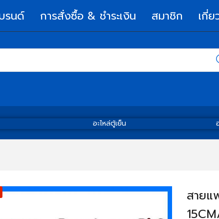
บรนด์
การสั่งซื้อ & ชำระเงิน
สมาชิก
เกี่ย
อะไหล่ตู้เย็น
อ
สายแพ
15CM