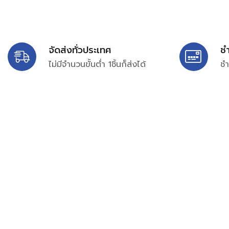
จัดส่งทั่วประเทศ
ช
ไม่มีจำนวนขั้นต่ำ 1ชิ้นก็ส่งได้
ชำ
บริษัท สยาม เพอร์เชสซิ่ง จำกัด
399/9 ถนนฉลองกรุง แขวงลำปลาทิว เขตลาดกระบัง กรุงเท
เลขทะเบียน 0105563154601
Email:
siampurchasing@gmail.com
สยาม เพอร์เชสซิ่ง เรารวบรวมสินค้าประเภทอุตสาหกรรม อิเล็กทร