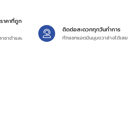
้ราคาที่ถูก
ติดต่อสะดวกทุกวันทำการ
ทักแชทแอดมินมุมขวาล่างได้เลย
ลาซาด้าและ
ิ่มเติมได้ที่
7697
ampc