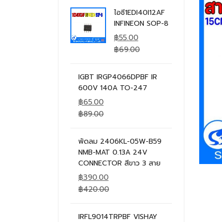
ไอซี1EDI40I12AF
INFINEON SOP-8
฿
55.00
฿
69.00
IGBT IRGP4066DPBF IR
600V 140A TO-247
฿
65.00
฿
89.00
พัดลม 2406KL-05W-B59
NMB-MAT 0.13A 24V
CONNECTOR สีขาว 3 สาย
฿
390.00
฿
420.00
IRFL9014TRPBF VISHAY