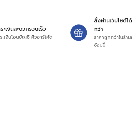
สั่งผ่านเว็บไซต์ได
ำระเงินสะดวกรวดเร็ว
กว่า
ระเงินโอนบัญชี คิวอาร์โค้ด
ราคาถูกกว่าในร้าน
ช้อปปี้
ปรึกษาและสอบถามข้อมูลเพ
โทร.
0
98-969
พมหานคร 10520
Line ID: @si
จันทร์ – ศุกร์: 9:00-17.30น.
อนิกส์ ออโตเมชั่น อุปกรณ์
เสาร์: 09:00 – 12:00น.