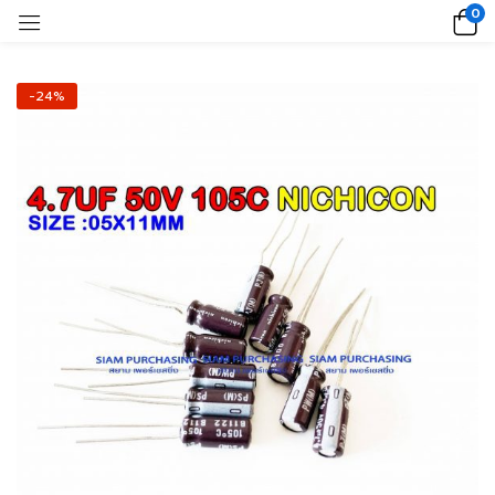
0
-24%