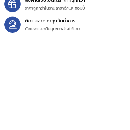
สั่งผ่านเว็บไซต์ได้ราคาที่ถูกกว่า
ราคาถูกกว่าในร้านลาซาด้าและช้อปปี้
ติดต่อสะดวกทุกวันทำการ
ทักแชทแอดมินมุมขวาล่างได้เลย
บริษัท สยาม เพอร์เชสซิ่ง จำกัด
399/9 ถนนฉลองกรุง แขวงลำปลาทิว เขตลาดกระบัง
กรุงเทพมหานคร 10520
เลขทะเบียน 0105563154601
Email:
siampurchasing@gmail.com
สยาม เพอร์เชสซิ่ง เรารวบรวมสินค้าประเภทอุตสาหกรรม
อิเล็กทรอนิกส์ ออโตเมชั่น อุปกรณ์ไฟฟ้าและอะไหล่ทั่วไปต่างๆ
ไว้เพื่อสนับสนุนงานจัดซื้อในองค์กร บริษัท ร้านค้า ผู้ให้บริการ