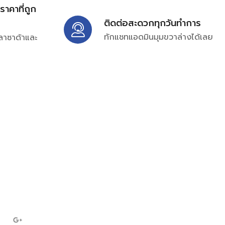
้ราคาที่ถูก
ติดต่อสะดวกทุกวันทำการ
ทักแชทแอดมินมุมขวาล่างได้เลย
ลาซาด้าและ
ิ่มเติมได้ที่
7697
ampc