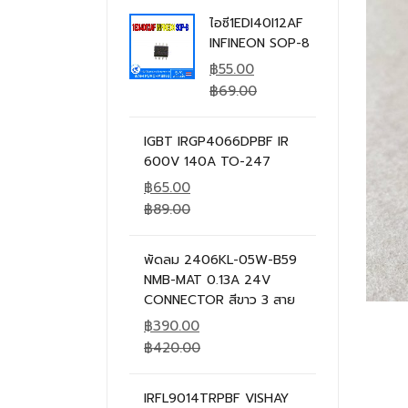
ไอซี1EDI40I12AF
INFINEON SOP-8
฿
55.00
฿
69.00
IGBT IRGP4066DPBF IR
600V 140A TO-247
฿
65.00
฿
89.00
พัดลม 2406KL-05W-B59
NMB-MAT 0.13A 24V
CONNECTOR สีขาว 3 สาย
฿
390.00
฿
420.00
IRFL9014TRPBF VISHAY