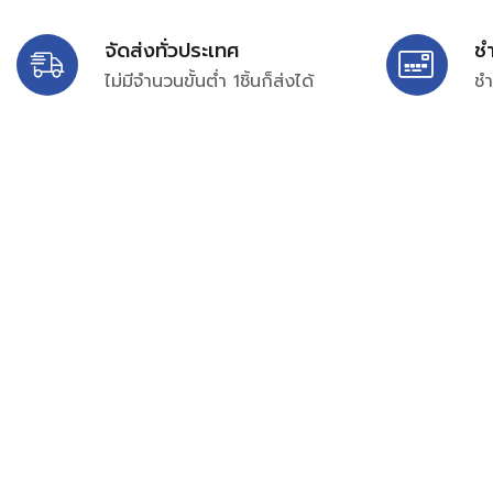
จัดส่งทั่วประเทศ
ช
ไม่มีจำนวนขั้นต่ำ 1ชิ้นก็ส่งได้
ชำ
บริษัท สยาม เพอร์เชสซิ่ง จำกัด
399/9 ถนนฉลองกรุง แขวงลำปลาทิว เขตลาดกระบัง กรุงเท
เลขทะเบียน 0105563154601
Email:
siampurchasing@gmail.com
สยาม เพอร์เชสซิ่ง เรารวบรวมสินค้าประเภทอุตสาหกรรม อิเล็กทร
ไฟฟ้าและอะไหล่ทั่วไปต่างๆ ไว้เพื่อสนับสนุนงานจัดซื้อในองค์กร บริ
บำรุง ช่าง และผู้ซื้อทั่วไปให้สามารถสร้างกระบวนการจัดซื้อได้อย