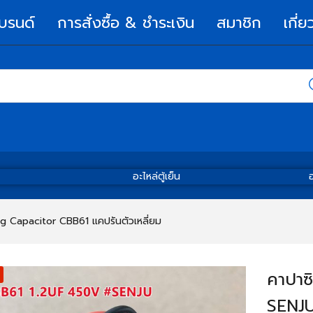
บรนด์
การสั่งซื้อ & ชำระเงิน
สมาชิก
เกี่ย
อะไหล่ตู้เย็น
อ
g Capacitor CBB61 แคปรันตัวเหลี่ยม
คาปาซ
SENJU