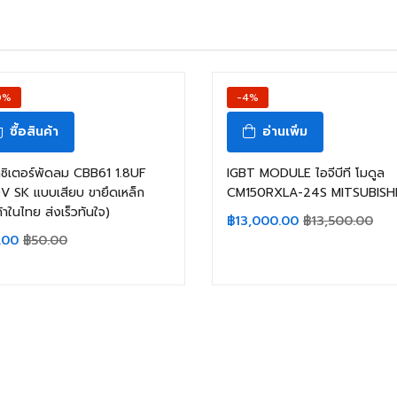
0%
-4%
ซื้อสินค้า
อ่านเพิ่ม
ซิเตอร์พัดลม CBB61 1.8UF
IGBT MODULE ไอจีบีที โมดูล
 SK แบบเสียบ ขายึดเหล็ก
CM150RXLA-24S MITSUBISH
ค้าในไทย ส่งเร็วทันใจ)
฿
13,000.00
฿
13,500.00
.00
฿
50.00