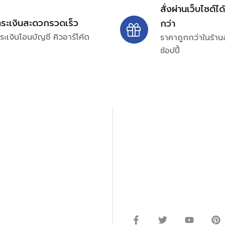
สั่งผ่านเว็บไซต์ได
ำระเงินสะดวกรวดเร็ว
กว่า
ระเงินโอนบัญชี คิวอาร์โค้ด
ราคาถูกกว่าในร้าน
ช้อปปี้
ปรึกษาและสอบถามข้อมูลเพ
โทร.
0
98-969
พมหานคร 10520
Line ID: @si
จันทร์ – ศุกร์: 9:00-17.30น.
อนิกส์ ออโตเมชั่น อุปกรณ์
เสาร์: 09:00 – 12:00น.
ษัท ร้านค้า ผู้ให้บริการซ่อม
่างมีประสิทธิภาพ ลดต้นทุน และ