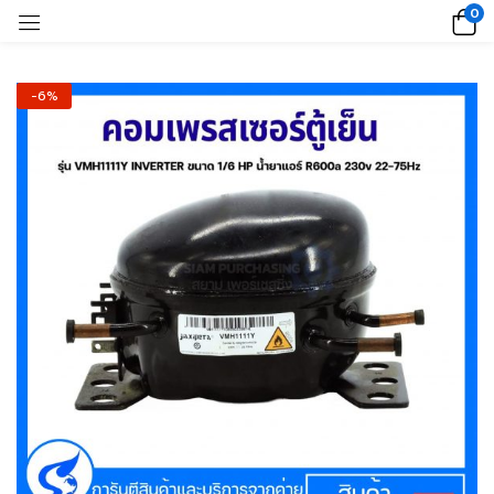
0
-6%