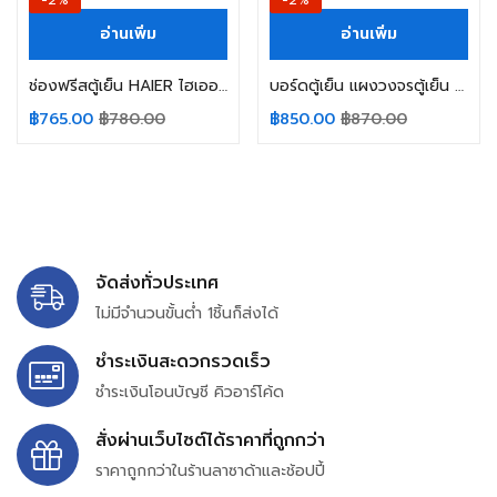
-2%
-2%
อ่านเพิ่ม
อ่านเพิ่ม
ช่องฟรีสตู้เย็น HAIER ไฮเออร์ ขนาด 5.2Q (20.5x26x34.2cm) Roll Bond Evaporator ช่องฟิต ช่องฟรีส ช่องฟิช อะไหล่ตู้เย็น
บอร์ดตู้เย็น แผงวงจรตู้เย็น TOSHIBA โตชิบา Part. 3YVGC81510-C MXSC-D3 (10ซ็อกเก็ต) อะไหล่ตู้เย็น
฿
765.00
฿
780.00
฿
850.00
฿
870.00
จัดส่งทั่วประเทศ
ไม่มีจำนวนขั้นต่ำ 1ชิ้นก็ส่งได้
ชำระเงินสะดวกรวดเร็ว
ชำระเงินโอนบัญชี คิวอาร์โค้ด
สั่งผ่านเว็บไซต์ได้ราคาที่ถูกกว่า
ราคาถูกกว่าในร้านลาซาด้าและช้อปปี้