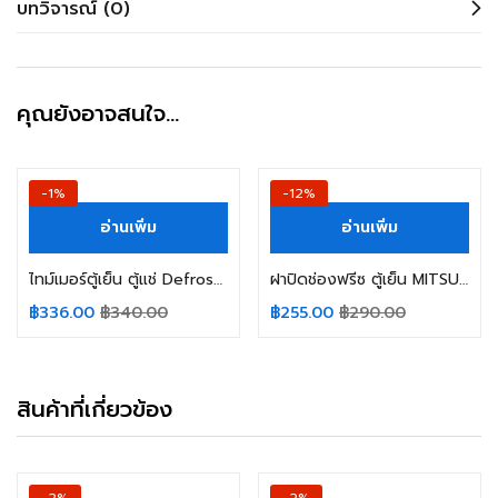
บทวิจารณ์ (0)
คุณยังอาจสนใจ…
-1%
-12%
อ่านเพิ่ม
อ่านเพิ่ม
ไทม์เมอร์ตู้เย็น ตู้แช่ Defrost Timer SHARP ชาร์ป รุ่น TMDE802ZC1 3ขา ทามเมอร์ อะไหล่ตู้เย็น
ฝาปิดช่องฟรีซ ตู้เย็น MITSUBISHI มิตซูบิชิ Part No. KIEL01600 รุ่น MR-14 MR-17 MR-S49 อะไหล่ตู้เย็น
฿
336.00
฿
340.00
฿
255.00
฿
290.00
สินค้าที่เกี่ยวข้อง