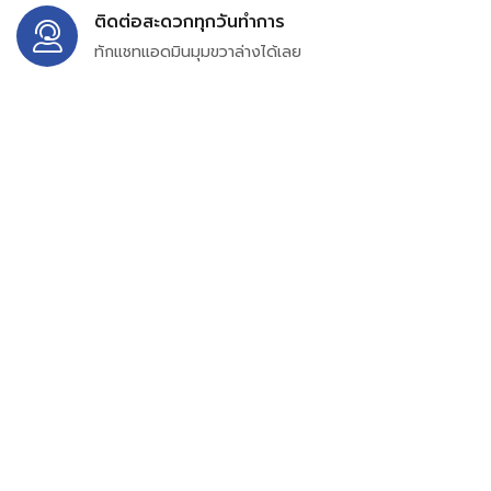
ติดต่อสะดวกทุกวันทำการ
ทักแชทแอดมินมุมขวาล่างได้เลย
บริษัท สยาม เพอร์เชสซิ่ง จำกัด
399/9 ถนนฉลองกรุง แขวงลำปลาทิว เขตลาดกระบัง
กรุงเทพมหานคร 10520
เลขทะเบียน 0105563154601
Email:
siampurchasing@gmail.com
สยาม เพอร์เชสซิ่ง เรารวบรวมสินค้าประเภทอุตสาหกรรม
อิเล็กทรอนิกส์ ออโตเมชั่น อุปกรณ์ไฟฟ้าและอะไหล่ทั่วไปต่างๆ
ไว้เพื่อสนับสนุนงานจัดซื้อในองค์กร บริษัท ร้านค้า ผู้ให้บริการ
ซ่อมบำรุง ช่าง และผู้ซื้อทั่วไปให้สามารถสร้างกระบวนการจัดซื้อ
ได้อย่างมีประสิทธิภาพ ลดต้นทุน และสามารถเข้าถึงข้อมูล