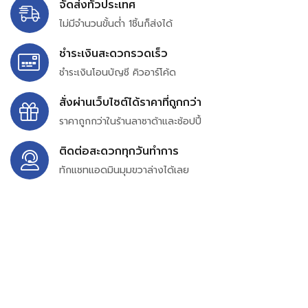
จัดส่งทั่วประเทศ
ไม่มีจำนวนขั้นต่ำ 1ชิ้นก็ส่งได้
ชำระเงินสะดวกรวดเร็ว
ชำระเงินโอนบัญชี คิวอาร์โค้ด
สั่งผ่านเว็บไซต์ได้ราคาที่ถูกกว่า
ราคาถูกกว่าในร้านลาซาด้าและช้อปปี้
ติดต่อสะดวกทุกวันทำการ
ทักแชทแอดมินมุมขวาล่างได้เลย
บริษัท สยาม เพอร์เชสซิ่ง จำกัด
399/9 ถนนฉลองกรุง แขวงลำปลาทิว เขตลาดกระบัง
กรุงเทพมหานคร 10520
เลขทะเบียน 0105563154601