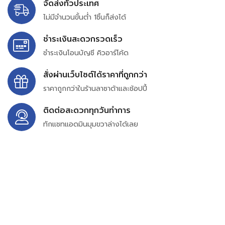
จัดส่งทั่วประเทศ
ไม่มีจำนวนขั้นต่ำ 1ชิ้นก็ส่งได้
ชำระเงินสะดวกรวดเร็ว
ชำระเงินโอนบัญชี คิวอาร์โค้ด
สั่งผ่านเว็บไซต์ได้ราคาที่ถูกกว่า
ราคาถูกกว่าในร้านลาซาด้าและช้อปปี้
ติดต่อสะดวกทุกวันทำการ
ทักแชทแอดมินมุมขวาล่างได้เลย
บริษัท สยาม เพอร์เชสซิ่ง จำกัด
399/9 ถนนฉลองกรุง แขวงลำปลาทิว เขตลาดกระบัง
กรุงเทพมหานคร 10520
เลขทะเบียน 0105563154601