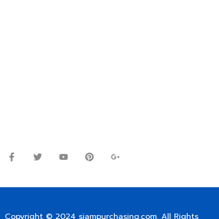
FOR INTERNATIONAL CUSTOMER PLEASE CONTACT
VIA EMAIL: SIAMPURCHASING@GMAIL.COM
OR WECHAT ID: dorn085319673
ปรึกษาและสอบถามข้อมูลเพิ่มเติมได้ที่
โทร.
0
98-9697697
Line ID: @siampc
จันทร์ – ศุกร์: 9:00-17.30น.
เสาร์: 09:00 – 12:00น.
Copyright © 2024
siampurchasing.com
. All Rights