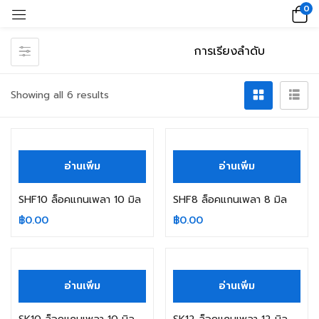
0
Showing all 6 results
สินค้าหมดแล้ว
สินค้าหมดแล้ว
อ่านเพิ่ม
อ่านเพิ่ม
SHF10 ล็อคแกนเพลา 10 มิล
SHF8 ล็อคแกนเพลา 8 มิล
฿
0.00
฿
0.00
สินค้าหมดแล้ว
สินค้าหมดแล้ว
อ่านเพิ่ม
อ่านเพิ่ม