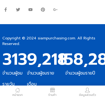
เสาร์: 09:00 – 12:00น.
Copyright © 2024
siampurchasing.com
. All Rights
Reserved.
313
9,218
158,2
จำนวนผู้ชม
จำนวนผู้ชมราย
จำนวนผู้ชมรายปี
รายวัน
เดือน
หน้าแรก
ร้านค้า
ข้อมูลส่วนตัว