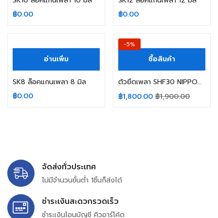
SK10 ล็อคแกนเพลา 10 มิล
SK12 ล็อคแกนเพลา 12 มิล
฿
0.00
฿
0.00
สินค้าหมดแล้ว
-5%
อ่านเพิ่ม
ซื้อสินค้า
SK8 ล็อคแกนเพลา 8 มิล
ตัวยึดเพลา SHF30 NIPPON BEARING ขนาดเส้นผ่านศูนย์กลางเพลา 30mm.
฿
0.00
฿
1,800.00
฿
1,900.00
จัดส่งทั่วประเทศ
ไม่มีจำนวนขั้นต่ำ 1ชิ้นก็ส่งได้
ชำระเงินสะดวกรวดเร็ว
ชำระเงินโอนบัญชี คิวอาร์โค้ด