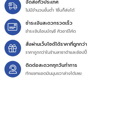
จัดส่งทั่วประเทศ
ไม่มีจำนวนขั้นต่ำ 1ชิ้นก็ส่งได้
ชำระเงินสะดวกรวดเร็ว
ชำระเงินโอนบัญชี คิวอาร์โค้ด
สั่งผ่านเว็บไซต์ได้ราคาที่ถูกกว่า
ราคาถูกกว่าในร้านลาซาด้าและช้อปปี้
ติดต่อสะดวกทุกวันทำการ
ทักแชทแอดมินมุมขวาล่างได้เลย
บริษัท สยาม เพอร์เชสซิ่ง จำกัด
399/9 ถนนฉลองกรุง แขวงลำปลาทิว เขตลาดกระบัง
กรุงเทพมหานคร 10520
เลขทะเบียน 0105563154601