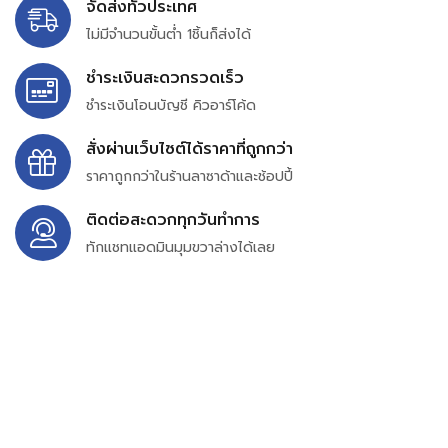
จัดส่งทั่วประเทศ
ไม่มีจำนวนขั้นต่ำ 1ชิ้นก็ส่งได้
ชำระเงินสะดวกรวดเร็ว
ชำระเงินโอนบัญชี คิวอาร์โค้ด
สั่งผ่านเว็บไซต์ได้ราคาที่ถูกกว่า
ราคาถูกกว่าในร้านลาซาด้าและช้อปปี้
ติดต่อสะดวกทุกวันทำการ
ทักแชทแอดมินมุมขวาล่างได้เลย
บริษัท สยาม เพอร์เชสซิ่ง จำกัด
399/9 ถนนฉลองกรุง แขวงลำปลาทิว เขตลาดกระบัง
กรุงเทพมหานคร 10520
เลขทะเบียน 0105563154601