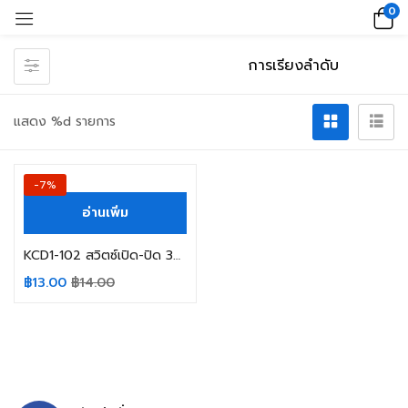
0
แสดง %d รายการ
-7%
อ่านเพิ่ม
KCD1-102 สวิตซ์เปิด-ปิด 3ขา สีแดง 10A 250V SIZE 15X20MM.
฿
13.00
฿
14.00