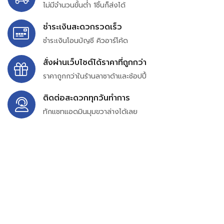
ไม่มีจำนวนขั้นต่ำ 1ชิ้นก็ส่งได้
ชำระเงินสะดวกรวดเร็ว
ชำระเงินโอนบัญชี คิวอาร์โค้ด
สั่งผ่านเว็บไซต์ได้ราคาที่ถูกกว่า
ราคาถูกกว่าในร้านลาซาด้าและช้อปปี้
ติดต่อสะดวกทุกวันทำการ
ทักแชทแอดมินมุมขวาล่างได้เลย
บริษัท สยาม เพอร์เชสซิ่ง จำกัด
399/9 ถนนฉลองกรุง แขวงลำปลาทิว เขตลาดกระบัง
กรุงเทพมหานคร 10520
เลขทะเบียน 0105563154601