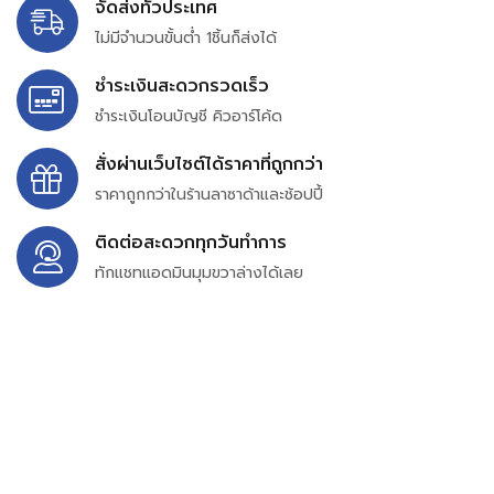
จัดส่งทั่วประเทศ
ไม่มีจำนวนขั้นต่ำ 1ชิ้นก็ส่งได้
ชำระเงินสะดวกรวดเร็ว
ชำระเงินโอนบัญชี คิวอาร์โค้ด
สั่งผ่านเว็บไซต์ได้ราคาที่ถูกกว่า
ราคาถูกกว่าในร้านลาซาด้าและช้อปปี้
ติดต่อสะดวกทุกวันทำการ
ทักแชทแอดมินมุมขวาล่างได้เลย
บริษัท สยาม เพอร์เชสซิ่ง จำกัด
399/9 ถนนฉลองกรุง แขวงลำปลาทิว เขตลาดกระบัง
กรุงเทพมหานคร 10520
เลขทะเบียน 0105563154601