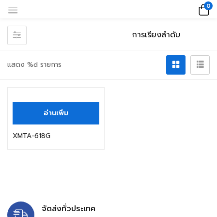
0
แสดง %d รายการ
อ่านเพิ่ม
XMTA-618G
จัดส่งทั่วประเทศ