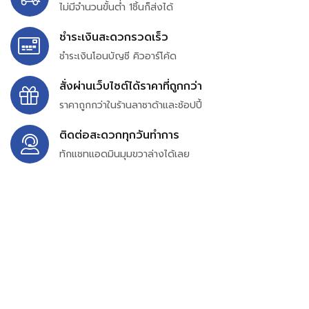
ไม่มีจำนวนขั้นต่ำ 1ชิ้นก็ส่งได้
ชำระเงินสะดวกรวดเร็ว
ชำระเงินโอนบัญชี คิวอาร์โค้ด
สั่งผ่านเว็บไซต์ได้ราคาที่ถูกกว่า
ราคาถูกกว่าในร้านลาซาด้าและช้อปปี้
ติดต่อสะดวกทุกวันทำการ
ทักแชทแอดมินมุมขวาล่างได้เลย
บริษัท สยาม เพอร์เชสซิ่ง จำกัด
399/9 ถนนฉลองกรุง แขวงลำปลาทิว เขตลาดกระบัง
กรุงเทพมหานคร 10520
เลขทะเบียน 0105563154601